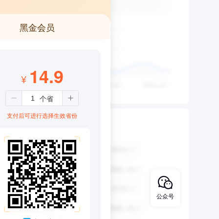
黑金会员
14.9
¥
支付后可进行选择生效省份
公众号