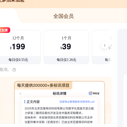
全国会员
最划算
12个月
1个月
3个月
199
39
99
¥
¥
¥
每日仅0.55元
每日仅1.26元
每日仅1.08元
时取消。