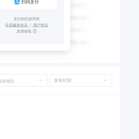
扫码支付
支付则代表同意
交易服务协议
｜
用户协议
发票获取
省份地区