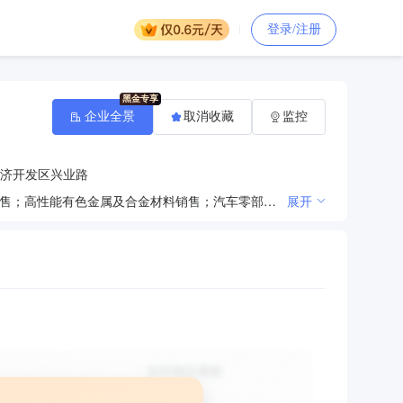
登录/注册
企业全景
取消收藏
监控
济开发区兴业路
一般项目：金属材料制造；金属结构制造；有色金属压延加工；金属表面处理及热处理加工；金属材料销售；高性能有色金属及合金材料销售；汽车零部件及配件制造；汽车零部件研发；光伏设备及元器件制造；光伏设备及元器件销售；再生资源加工；货物进出口；技术进出口（除许可业务外，可自主依法经营法律法规非禁止或限制的项目）
展开