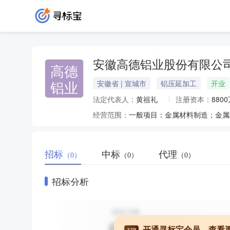
安徽高德铝业股份有限公
高德
铝业
安徽省 | 宣城市
铝压延加工
开业
法定代表人：
黄祖礼
注册资本：
880
经营范围：
招标
中标
代理
（0）
（0）
（0）
招标分析
开通寻标宝会员，查看
VIP