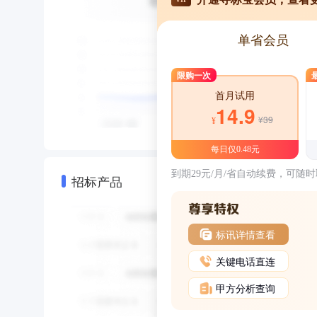
单省会员
限购一次
首月试用
14.9
¥39
¥
每日仅0.48元
到期29元/月/省自动续费，可随
招标产品
标讯详情查看
关键电话直连
甲方分析查询