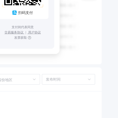
扫码支付
支付则代表同意
交易服务协议
｜
用户协议
发票获取
省份地区