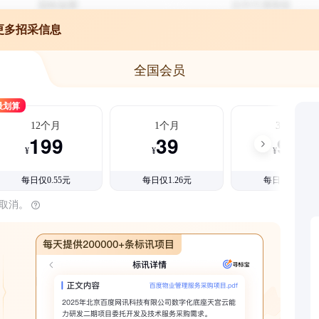
更多招采信息
全国会员
最划算
12个月
1个月
3个月
199
39
99
¥
¥
¥
每日仅0.55元
每日仅1.26元
每日仅1.08元
时取消。