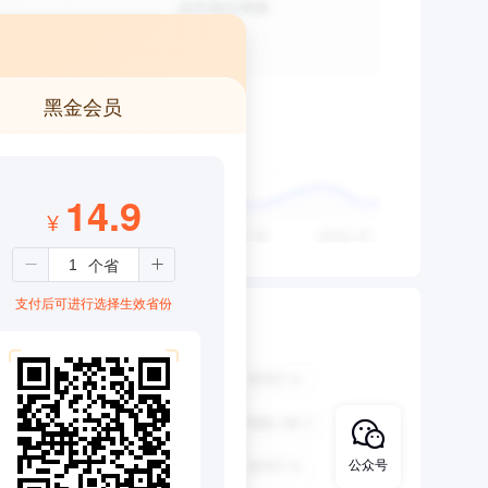
黑金会员
14.9
¥
支付后可进行选择生效省份
公众号