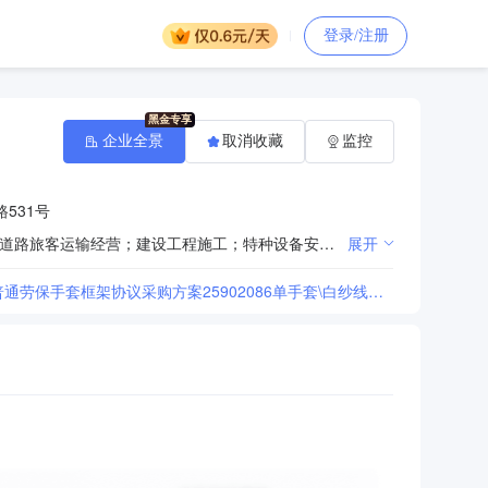
登录/注册
企业全景
取消收藏
监控
531号
许可项目：食品生产；烟草制品零售；食品销售；道路货物运输（不含危险货物）；道路危险货物运输；道路旅客运输经营；建设工程施工；特种设备安装改造修理；文件、资料等其他印刷品印刷；劳务派遣服务；印刷品装订服务；住宿服务；餐饮服务；陆地石油和天然气开采。（依法须经批准的项目，经相关部门批准后方可开展经营活动，具体经营项目以相关部门批准文件或许可证件为准）一般项目：石油钻采专用设备制造；化工产品生产（不含许可类化工产品）；电力设施器材制造；电机制造；汽车零部件及配件制造；通用设备制造（不含特种设备制造）；配电开关控制设备制造；金属加工机械制造；服装制造；鞋制造；特种劳动防护用品生产；基础化学原料制造（不含危险化学品等许可类化学品的制造）；有色金属压延加工；电镀加工；金属结构制造；石油钻采专用设备销售；机械设备销售；化工产品销售（不含许可类化工产品）；专用化学产品销售（不含危险化学品）；显示器件销售；电子元器件与机电组件设备销售；计算机软硬件及辅助设备批发；汽车零配件零售；泵及真空设备销售；特种设备销售；润滑油销售；网络设备销售；纸制品销售；服装服饰零售；劳动保护用品销售；办公用品销售；家用电器销售；日用百货销售；第二类医疗器械销售；食品互联网销售（仅销售预包装食品）；食品销售（仅销售预包装食品）；食用农产品零售；农副产品销售；鲜肉零售；鲜蛋零售；新鲜水果零售；新鲜蔬菜零售；水产品零售；总质量4.5吨及以下普通货运车辆道路货物运输（除网络货运和危险货物）；小微型客车租赁经营服务；电气设备修理；电子、机械设备维护（不含特种设备）；计算机及办公设备维修；机动车修理和维护；广告制作；图文设计制作；固体废物治理；石油天然气技术服务；普通机械设备安装服务；专业保洁、清洗、消毒服务；工程管理服务；信息系统运行维护服务；网络技术服务；工程技术服务（规划管理、勘察、设计、监理除外）；金属切削加工服务；物业管理；发电技术服务；资源再生利用技术研发；中小学生校外托管服务；外卖递送服务；会议及展览服务（出国办展须经相关部门审批）；技术服务、技术开发、技术咨询、技术交流、技术转让、技术推广；住房租赁；货物进出口；技术进出口；单位后勤管理服务；婚庆礼仪服务；劳动保护用品生产；安全系统监控服务。（除依法须经批准的项目外，凭营业执照依法自主开展经营活动）
展开
[中国石油化工股份有限公司胜利油田分公司(第1次重招)2026年胜利油田分公司普通劳保手套框架协议采购方案25902086单手套\白纱线评标结果公示]