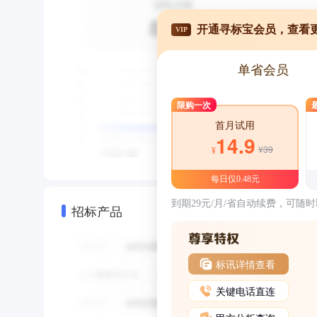
开通寻标宝会员，查看
VIP
单省会员
限购一次
首月试用
14.9
¥39
¥
每日仅0.48元
到期29元/月/省自动续费，可随
招标产品
标讯详情查看
关键电话直连