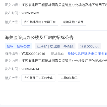
江苏省建设工程招标网海关监管点办公场地及地下管网工程的
正文内容：
环球进出口服务有限公司代理机构名称江苏建博工程管理
发布时间：
2009-12-03
地总面积约8000�O标段具体信息标段编号标段名称发包方式合
报名地
相关产品：
办公场地及地下管网工程
场地及地下管网
海关监管点办公楼及厂房的招标公告
招标｜招标公告
江苏省｜盐城市｜亭湖区
预算500万元
项目编号：
YCS200904016
招标单位：
盐城悦达环球进出口服务
江苏省建设工程招标网海关监管点办公楼及厂房的招标公告项
正文内容：
司代理机构名称江苏建博工程管理咨询有限公司项目批准
发布时间：
2009-04-14
面积为2100m2和厂房建筑面积为1800m2标段具体信息
招标50020
相关产品：
办公楼及厂房工程土建
房屋建筑施工