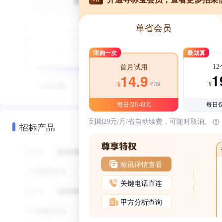
单省会员
限购一次
最划算
1
首月试用
1
14.9
¥39
¥
¥
每日仅0.48元
每日仅
到期29元/月/省自动续费，可随时取消。
招标产品
标讯详情查看
关键电话直连
甲方分析查询