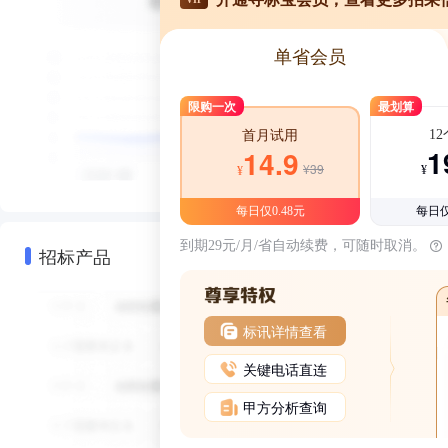
单省会员
限购一次
最划算
1
首月试用
1
14.9
¥39
¥
¥
每日仅0.48元
每日仅
到期29元/月/省自动续费，可随时取消。
招标产品
标讯详情查看
关键电话直连
甲方分析查询