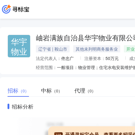
岫岩满族自治县华宇物业有限公
华宇
物业
辽宁省 | 鞍山市
其他未列明商务服务业
开业
法定代表人：
佟忠广
注册资本：
50万元
成
经营范围：
招标
中标
代理
（0）
（0）
（0）
招标分析
开通寻标宝会员，查看更多招采
VIP