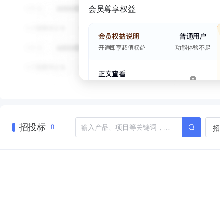
会员尊享权益
招投标
招
0