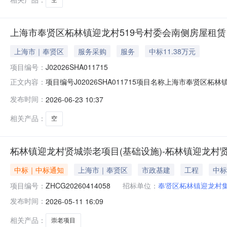
上海市奉贤区柘林镇迎龙村519号村委会南侧房屋租赁
上海市｜奉贤区
服务采购
服务
中标11.38万元
项目编号：
J02026SHA011715
项目编号J02026SHA011715项目名称上海市奉贤区
正文内容：
镇迎龙村集体经济组织承租候选人中康食安(上海)农业发展有
发布时间：
2026-06-23 10:37
映。联系电话（赵老师021-62657272-124）；
相关产品：
空
柘林镇迎龙村贤城崇老项目(基础设施)-柘林镇迎龙村
中标｜中标通知
上海市｜奉贤区
市政基建
工程
中标
项目编号：
ZHCG20260414058
招标单位：
奉贤区柘林镇迎龙村
发布时间：
2026-05-11 16:09
相关产品：
崇老项目