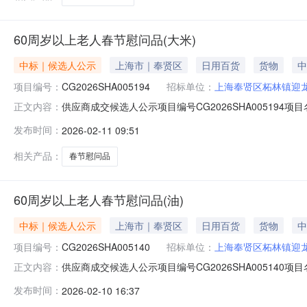
60周岁以上老人春节慰问品(大米)
中标｜候选人公示
上海市｜奉贤区
日用百货
货物
中
项目编号：
CG2026SHA005194
招标单位：
上海奉贤区柘林镇迎
供应商成交候选人公示项目编号CG2026SHA0051
正文内容：
应商名称上海龙拓生态旅游服务有限公司报价52210元供应
发布时间：
2026-02-11 09:51
67105695。反映情况须实事求是，提供具体线索或
相关产品：
春节慰问品
60周岁以上老人春节慰问品(油)
中标｜候选人公示
上海市｜奉贤区
日用百货
货物
中
项目编号：
CG2026SHA005140
招标单位：
上海奉贤区柘林镇迎
供应商成交候选人公示项目编号CG2026SHA0051
正文内容：
商名称上海景际实业有限公司报价56700元供应商中标候选人
发布时间：
2026-02-10 16:37
映情况须实事求是，提供具体线索或事实依据。以单位名