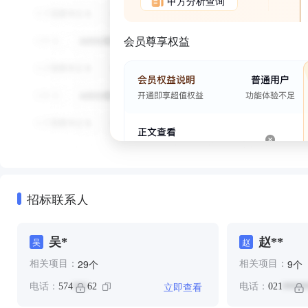
甲方分析查询
会员尊享权益
招标联系人
吴*
赵**
吴
赵
个
个
29
9
相关项目：
相关项目：
立即查看
电话：
574
62
电话：
021
***
*****