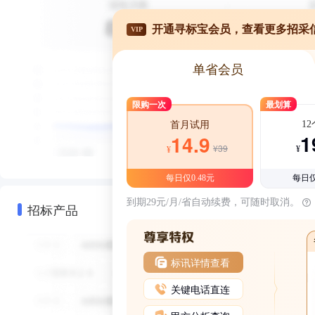
开通寻标宝会员，查看更多招采
VIP
单省会员
限购一次
最划算
1
首月试用
1
14.9
¥39
¥
¥
每日仅0.48元
每日仅
到期29元/月/省自动续费，可随时取消。
招标产品
标讯详情查看
关键电话直连