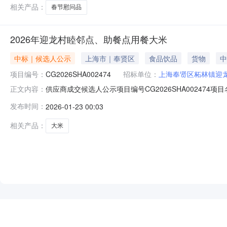
相关产品：
春节慰问品
2026年迎龙村睦邻点、助餐点用餐大米
中标｜候选人公示
上海市｜奉贤区
食品饮品
货物
中
项目编号：
CG2026SHA002474
招标单位：
上海奉贤区柘林镇迎
供应商成交候选人公示项目编号CG2026SHA00247
正文内容：
供应商名称上海龙拓生态旅游服务有限公司报价97200元供
发布时间：
2026-01-23 00:03
67105695。反映情况须实事求是，提供具体线索或
相关产品：
大米
NEW
HOT
5折起