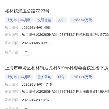
柘林镇浦卫公路7223号
上海市｜奉贤区
交通运输
其它
中标5.93万元
项目编号：
J02026SHA014061
项目编号J02026SHA014061项目名称柘林镇浦卫公路
正文内容：
人上海新钦机械有限公司公示时间20260805至20260
发布时间：
2026-08-05 09:13
124）；联系地址（上海市云岭东路689号1号楼）。
相关产品：
空
上海市奉贤区柘林镇迎龙村519号村委会会议室楼下
上海市｜奉贤区
服务采购
服务
中标1.20万元
项目编号：
J02026SHA011716
项目编号J02026SHA011716项目名称上海市奉贤区
正文内容：
柘林镇迎龙村集体经济组织承租候选人上海沐润文化创意有限
发布时间：
2026-06-23 10:37
映。联系电话（赵老师021-62657272-124）；
相关产品：
空