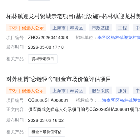
柘林镇迎龙村贤城崇老项目(基础设施)-柘林镇迎龙村
中标｜候选人公示
上海市｜奉贤区
市政基建
工程
中
项目编号：
ZHCG20260414058
招标单位：
奉贤区柘林镇迎龙村
发布时间：
2026-05-08 17:18
相关产品：
贤城崇老项目
对外租赁"恋链轻舍"租金市场价值评估项目
中标｜候选人公示
上海市｜奉贤区
服务采购
服务
中
项目编号：
CG2026SHA006081
招标单位：
上海奉贤区柘林镇迎
供应商成交候选人公示项目编号CG2026SHA00608
正文内容：
人供应商名称上海申威资产评估有限公司报价48000元供应
发布时间：
2026-03-02 16:02
67105695。反映情况须实事求是，提供具体线索或
相关产品：
租金市场价值评估