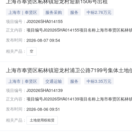
上海市奉贤区柘林镇迎龙村迎新1506号出租
上海市｜奉贤区
服务采购
服务
中标2.76万元
项目编号：
J02026SHA014155
项目编号J02026SHA014155项目名称上海市奉贤区柘
正文内容：
体经济组织承租候选人上海敏顺线带有限公司公示时间202
发布时间：
2026-08-07 09:54
021-62657272-124）；联系地址（上海市云岭
相关产品：
空
上海市奉贤区柘林镇迎龙村浦卫公路7199号集体土地
上海市｜奉贤区
交通运输
服务
中标3.35万元
项目编号：
J02026SHA014139
项目编号J02026SHA014139项目名称上海市奉贤区柘
正文内容：
贤区柘林镇迎龙村集体经济组织承租候选人上海明忠空调设备
发布时间：
2026-08-06 09:51
反映。联系电话（赵老师021-62657272-124）
相关产品：
土地使用权租赁