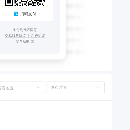
扫码支付
支付则代表同意
交易服务协议
｜
用户协议
发票获取
省份地区