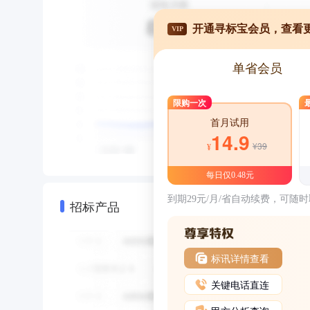
开通寻标宝会员，查看
VIP
单省会员
限购一次
首月试用
14.9
¥39
¥
每日仅0.48元
到期29元/月/省自动续费，可随
招标产品
标讯详情查看
关键电话直连