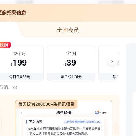
更多招采信息
全国会员
最划算
12个月
1个月
3个月
199
39
99
¥
¥
¥
每日仅0.55元
每日仅1.26元
每日仅1.08元
时取消。