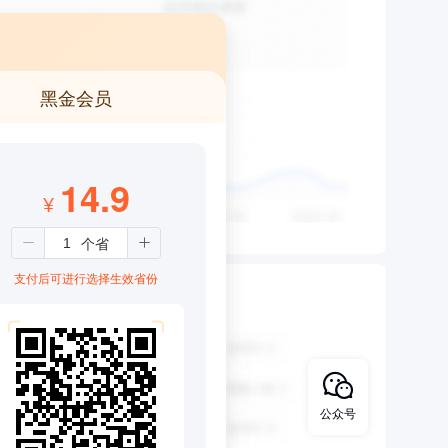
黑金会员
14.9
¥
支付后可进行选择生效省份
公众号