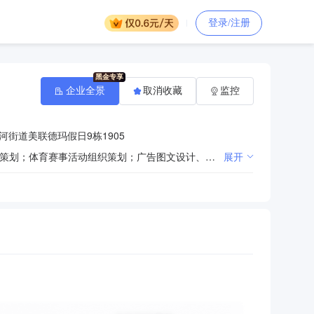
登录/注册
企业全景
取消收藏
监控
街道美联德玛假日9栋1905
专业艺术的组织与策划服务；会议会展服务；动画设计及制作；企业形象策划；企业管理咨询；企业营销策划；体育赛事活动组织策划；广告图文设计、制作、代理及发布；计算机软硬件技术服务、技术转让；办公用品、体育用品、电子产品的销售。（依法须经审批的项目，经相关部门审批后方可开展经营活动）
展开