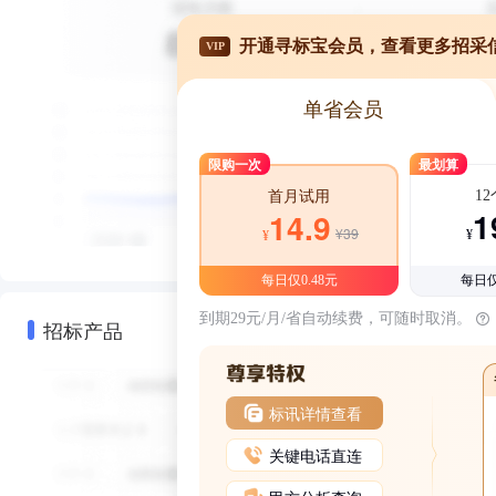
开通寻标宝会员，查看更多招采
VIP
单省会员
限购一次
最划算
1
首月试用
1
14.9
¥39
¥
¥
每日仅0.48元
每日仅
到期29元/月/省自动续费，可随时取消。
招标产品
标讯详情查看
关键电话直连