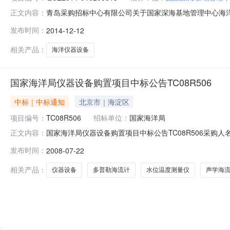
青岛采购招标中心有限公司关于国家深海基地管理中心海洋仪
正文内容：
招标代理机构：青岛采购招标中心有限公司招标公告日期：2
发布时间：
2014-12-12
第一包杭州三锐物资有限公司188000.00第二包青岛深空机
相关产品：
海洋仪器设备
国家海洋局仪器设备购置项目中标公告TC08R506
中标｜中标通知
北京市｜海淀区
项目编号：
TC08R506
招标单位：
国家海洋局
国家海洋局仪器设备购置项目中标公告TC08R506采购
正文内容：
址：皂君庙14号院9号楼（100081）项目编号：TC08
发布时间：
2008-07-22
瑞忠、于洪军、夏士旺第二部分李凤霞、杨若黎、李毅民、宋
相关产品：
仪器设备
多普勒海流计
水位温度测量仪
声学海