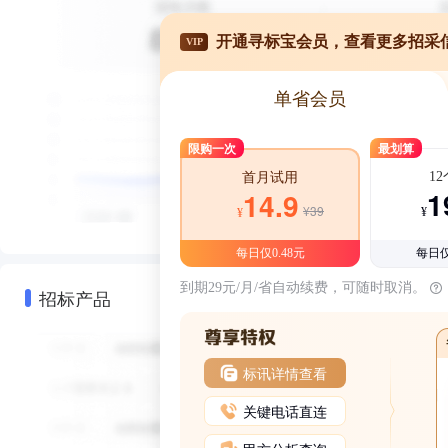
开通寻标宝会员，查看更多招采
VIP
单省会员
限购一次
最划算
1
首月试用
1
14.9
¥39
¥
¥
每日仅0.48元
每日仅
到期29元/月/省自动续费，可随时取消。
招标产品
标讯详情查看
关键电话直连