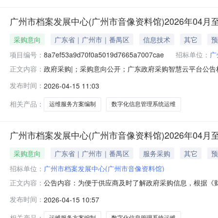
广州市档案发展中心(广州市音像资料馆)2026年04月至
采购意向
广东省｜广州市｜番禺区
信息技术
其它
预
项目编号：
8a7ef53a9d70f0a5019d7665a7007cae
招标单位：
广
政府采购|；采购意向公开；广东政府采购智慧云平台公告标题
正文内容：
1510:36:46公告性质：正常公告公告编号：8a7ef53
发布时间：
2026-04-15 11:03
（财库〔2020〕10号）等有关规定，现将本单位2026
相关产品：
运维服务方案编制
数字化信息管理系统运维
广州市档案发展中心(广州市音像资料馆)2026年04月至
采购意向
广东省｜广州市｜番禺区
服务采购
其它
预
招标单位：
广州市档案发展中心(广州市音像资料馆)
公告内容：为便于供应商及时了解政府采购信息，根据《财政部
正文内容：
采购意向公开如下：序号采购项目名称采购需求概况落实政府
发布时间：
2026-04-15 10:57
音像资料馆2027-2028年运维服务方案编制项目标的数
系
相关产品：
运维服务方案编制
数字化信息管理系统运维