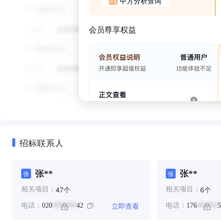
甲方分析查询
会员尊享权益
招标联系人
张**
张**
张
张
个
个
47
6
相关项目：
相关项目：
立即查看
电话：
020
42
电话：
176
5
*******
******