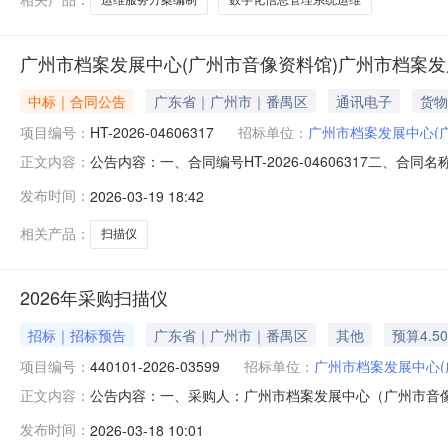
广州市档案发展中心(广州市音像资料馆)广州市档案发
中标｜合同公告
广东省｜广州市｜番禺区
通讯电子
货物
项目编号：
HT-2026-04606317
招标单位：
广州市档案发展中心(
公告内容：一、合同编号HT-2026-04606317二、
正文内容：
发展中心（广州市音像资料馆）采购订单五、合同主体采购
发布时间：
2026-03-19 18:42
15062993791供应商(乙方)：广州祈力电子科技有限
相关产品：
扫描仪
2026年采购扫描仪
招标｜招标预告
广东省｜广州市｜番禺区
其他
预算4.5
项目编号：
440101-2026-03599
招标单位：
广州市档案发展中心(
公告内容：一、采购人：广州市档案发展中心（广州市音像资料
正文内容：
五、采购预算金额（元）：45000.00六、需求时间：七、采
发布时间：
2026-03-18 10:01
1809:22:55