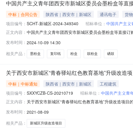
中国共产主义青年团西安市新城区委员会墨粉盒等直
中标｜合同公告
陕西省｜西安市｜新城区
通讯电子
货物
项目编号：
SCHT-新城区-2024-349340
招标单位：
中国共产主义
中国共产主义青年团西安市新城区委员会墨粉盒等直接订购采
正文内容：
349340合同金额（元）2,270.00采购人（甲方）中国
发布时间：
2024-10-09 14:30
击可下载或查看）﹒电子卖场采购合同.pdf免责声明本
概不
相关产品：
墨粉盒
复印纸
粉盒
鼓粉盒
硒鼓
关于西安市新城区“青春驿站红色教育基地”升级改造
中标｜中标通知
陕西省｜西安市｜新城区
工程建筑
项目编号：
SXXYCZB-CS-20210719
招标单位：
中国共产主义青
关于西安市新城区“青春驿站红色教育基地”升级改造项目的采购结
正文内容：
二、项目名称：西安市新城区“青春驿站红色教育基地”
发布时间：
2021-08-09
团结南路10号睿中心C座2302室成交金额：500,800
相关产品：
新城区升级改造项目