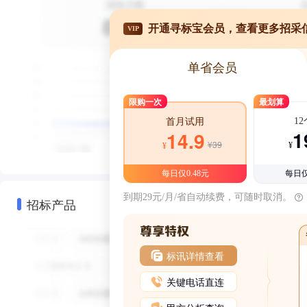
开通寻标宝会员，查看更多招采
VIP
单省会员
限购一次
最划算
1
首月试用
1
14.9
¥39
¥
¥
每日仅0.48元
每日仅
到期29元/月/省自动续费，可随时取消。
招标产品
标讯详情查看
关键电话直连