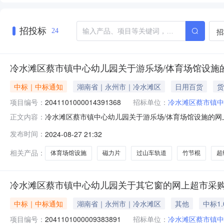
招投标
招
24
冷水滩区蔡市镇中心幼儿园关于游乐场/体育场馆设施
中标｜中标通知
湖南省｜永州市｜冷水滩区
日用百货
货
项目编号：
2041101000014391368
招标单位：
冷水滩区蔡市镇中
冷水滩区蔡市镇中心幼儿园关于游乐场/体育场馆设施的网上超
正文内容：
水滩区蔡市镇中心幼儿园关于游乐场/体育场馆设施的网上超市采
发布时间：
2024-08-27 21:32
码:431103项目所在行政区划名称:湖南省永州市冷水
相关产品：
体育场馆设施
磁力片
过山车轨道
竹节棍
超
冷水滩区蔡市镇中心幼儿园关于其它窗的网上超市采
中标｜中标通知
湖南省｜永州市｜冷水滩区
其他
中标1.
项目编号：
2041101000009383891
招标单位：
冷水滩区蔡市镇中