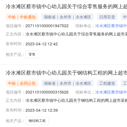
冷水滩区蔡市镇中心幼儿园关于综合零售服务的网上
中标｜中标通知
湖南省｜永州市｜冷水滩区
日用百货
中
项目编号：
2071101000001947522
招标单位：
冷水滩区蔡市镇中
冷水滩区蔡市镇中心幼儿园关于综合零售服务的网上超市采购项
正文内容：
采购已经结束，现将采购结果公示如下：一、项目信息项目名称
发布时间：
2023-04-12 12:42
斯项目联系电话:/采购计划信息：项目所在行政区划编码:4
相关产品：
零售
冷水滩区蔡市镇中心幼儿园关于钢结构工程的网上超
中标｜合同公告
湖南省｜永州市｜冷水滩区
工程建筑
工
项目编号：
2021101000000315626
招标单位：
冷水滩区蔡市镇中
冷水滩区蔡市镇中心幼儿园关于钢结构工程的网上超市采
正文内容：
限公司三、*采购项目编号：202110100000031562
发布时间：
2023-04-12 12:39
务内容验收数量验收金额(元)验收标准\规格型号\技术标准验
相关产品：
钢结构工程