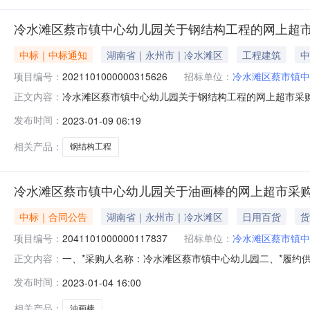
冷水滩区蔡市镇中心幼儿园关于钢结构工程的网上超
中标｜中标通知
湖南省｜永州市｜冷水滩区
工程建筑
中
项目编号：
2021101000000315626
招标单位：
冷水滩区蔡市镇中
冷水滩区蔡市镇中心幼儿园关于钢结构工程的网上超市采购项目
正文内容：
已经结束，现将采购结果公示如下：一、项目信息项目名称:冷
发布时间：
2023-01-09 06:19
联系电话:/采购计划信息：项目所在行政区划编码:4311
相关产品：
钢结构工程
冷水滩区蔡市镇中心幼儿园关于油画棒的网上超市采
中标｜合同公告
湖南省｜永州市｜冷水滩区
日用百货
货
项目编号：
2041101000000117837
招标单位：
冷水滩区蔡市镇中
一、*采购人名称：冷水滩区蔡市镇中心幼儿园二、*履约供应商名
正文内容：
位：冷水滩区蔡市镇中心幼儿园六、*验收日期：2023年
发布时间：
2023-01-04 16:00
力12色细头60900.0得力/deli\944177验收通过2晨阳礼仪教
相关产品：
油画棒