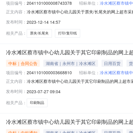
项目编号：
2041101000008743378
招标单位：
冷水滩区蔡市镇中
冷水滩区蔡市镇中心幼儿园关于票夹/长尾夹的网上超市采
正文内容：
尾夹的网上超市采购项目三、采购项目编号：20411010
发布时间：
2023-12-14 14:57
交日期：2023年12月14日八、异常交易原因：[晨光ABS927
相关产品：
票夹/长尾夹
打印/复印纸
冷水滩区蔡市镇中心幼儿园关于其它印刷制品的网上
中标｜合同公告
湖南省｜永州市｜冷水滩区
日用百货
货
项目编号：
2041101000003668810
招标单位：
冷水滩区蔡市镇中
冷水滩区蔡市镇中心幼儿园关于其它印刷制品的网上超市
正文内容：
三、*采购项目编号：2041101000003668810四、
发布时间：
2023-07-27 09:04
验收数量验收金额(元)验收标准\规格型号\技术标准验收结果备注
相关产品：
印刷制品
冷水滩区蔡市镇中心幼儿园关于其它印刷制品的网上
中标｜中标通知
湖南省｜永州市｜冷水滩区
日用百货
货