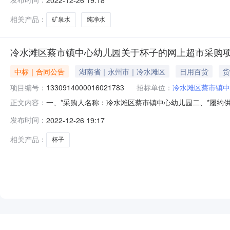
号:2061101000000118212项目联系人:李斯项
位信息采购单位名称:冷水滩
相关产品：
矿泉水
纯净水
冷水滩区蔡市镇中心幼儿园关于杯子的网上超市采购
中标｜合同公告
湖南省｜永州市｜冷水滩区
日用百货
货
项目编号：
1330914000016021783
招标单位：
冷水滩区蔡市镇中
一、*采购人名称：冷水滩区蔡市镇中心幼儿园二、*履约供应商名
正文内容：
位：冷水滩区蔡市镇中心幼儿园六、*验收日期：2022年1
发布时间：
2022-12-26 19:17
他家\2714验收通过2得力中性笔448.0得力\6600验收通过
相关产品：
杯子
NEW
HOT
5折起