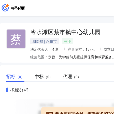
冷水滩区蔡市镇中心幼儿园
蔡
湖南省 | 永州市
开业
法定代表人：
李斯
注册资本：
1万元
成立
经营范围：
宗旨：为学龄前儿童提供保育和教育服务
招标
中标
代理
（0）
（0）
（0）
招标分析
开通寻标宝会员，查看更多招采
VIP