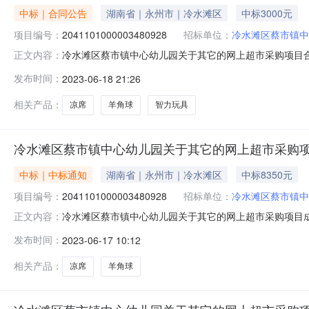
中标｜合同公告
湖南省｜永州市｜冷水滩区
中标3000元
项目编号：
2041101000003480928
招标单位：
冷水滩区蔡市镇中
冷水滩区蔡市镇中心幼儿园关于其它的网上超市采购项目合
正文内容：
购项目编号：2041101000003480928四、*合同编
发布时间：
2023-06-18 21:26
验收金额(元)验收标准\规格型号\技术标准验收结果备注1创利书包
相关产品：
凉席
羊角球
智力玩具
冷水滩区蔡市镇中心幼儿园关于其它的网上超市采购
中标｜中标通知
湖南省｜永州市｜冷水滩区
中标8350元
项目编号：
2041101000003480928
招标单位：
冷水滩区蔡市镇中
冷水滩区蔡市镇中心幼儿园关于其它的网上超市采购项目成交公
正文内容：
将采购结果公示如下：一、项目信息项目名称:冷水滩区蔡市镇中
发布时间：
2023-06-17 10:12
息：项目所在行政区划编码:431103项目所在行政区划
相关产品：
凉席
羊角球