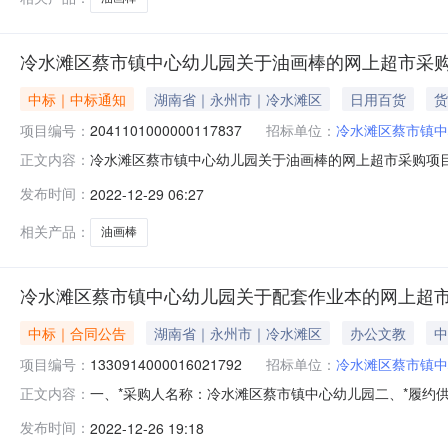
冷水滩区蔡市镇中心幼儿园关于油画棒的网上超市采
中标｜中标通知
湖南省｜永州市｜冷水滩区
日用百货
货
项目编号：
2041101000000117837
招标单位：
冷水滩区蔡市镇中
冷水滩区蔡市镇中心幼儿园关于油画棒的网上超市采购项目成交
正文内容：
束，现将采购结果公示如下：一、项目信息项目名称:冷水滩区蔡
发布时间：
2022-12-29 06:27
购计划信息：项目所在行政区划编码:431103项目所在
相关产品：
油画棒
冷水滩区蔡市镇中心幼儿园关于配套作业本的网上超市
中标｜合同公告
湖南省｜永州市｜冷水滩区
办公文教
中
项目编号：
1330914000016021792
招标单位：
冷水滩区蔡市镇中
一、*采购人名称：冷水滩区蔡市镇中心幼儿园二、*履约供应商名
正文内容：
位：冷水滩区蔡市镇中心幼儿园六、*验收日期：2022年1
发布时间：
2022-12-26 19:18
7007000.0无品牌\1869验收通过2【运费】10.0验