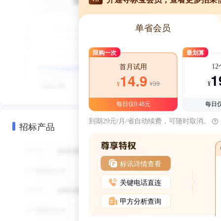
单省会员
限购一次
最划算
1
首月试用
1
14.9
¥39
¥
¥
每日仅0.48元
每日仅
到期29元/月/省自动续费，可随时取消。
招标产品
标讯详情查看
关键电话直连
甲方分析查询