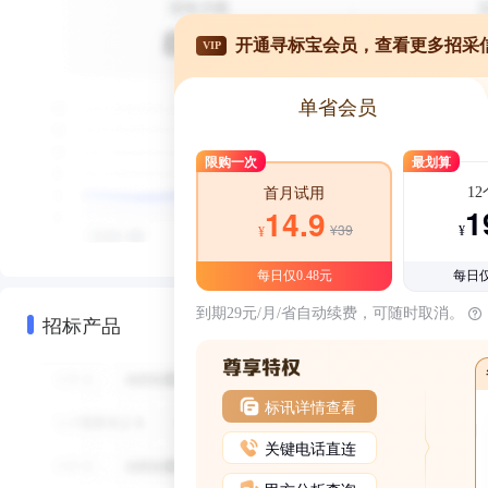
开通寻标宝会员，查看更多招采
VIP
单省会员
限购一次
最划算
1
首月试用
1
14.9
¥39
¥
¥
每日仅0.48元
每日仅
到期29元/月/省自动续费，可随时取消。
招标产品
标讯详情查看
关键电话直连