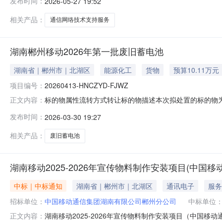
发布时间：
2026-05-27 19:52
相关产品：
通信网络技术支持服务
湖南郴州移动2026年第一批废旧蓄电池
湖南省｜郴州市｜北湖区
能源化工
货物
预算10.11万元
项目编号：
20260413-HNCZYD-FJWZ
标的物属性流转方式转让标的物描述本次拟处置的标的物为：
正文内容：
池182只10110826000500物资清单见附件1，
发布时间：
2026-03-30 19:27
该现场资产状态、重量的认可。一旦成交视为受让方对转
2026年第一批废
相关产品：
废旧蓄电池
湖南移动2025-2026年宣传物料制作安装项目(中国
中标｜中标通知
湖南省｜郴州市｜北湖区
通讯电子
服务
招标单位：
中国移动通信集团湖南有限公司郴州分公司
中标单位
湖南移动2025-2026年宣传物料制作安装项目（中国
正文内容：