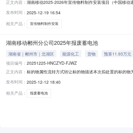
湖南移动2025-2026年宣传物料制作安装项目（中国
正文内容：
发布时间：
2025-12-19 16:54
相关产品：
宣传物料制作安装
湖南移动郴州分公司2025年报废蓄电池
湖南省｜郴州市｜北湖区
能源化工
货物
预算11.93万元
项目编号：
20251225-HNCZYD-FJWZ
标的物属性流转方式转让标的物描述本次拟处置的标的物为：
正文内容：
池568支119280300001192物资清单见附件1
发布时间：
2025-12-12 18:40
对该现场资产状态、重量的认可。一旦成交视为受让方对
公司2025年
相关产品：
报废蓄电池
NEW
HOT
5折起