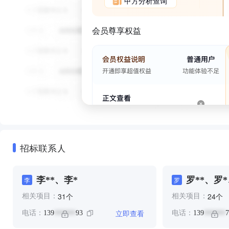
甲方分析查询
会员尊享权益
招标联系人
李**、李*
罗**、罗*
李
罗
个
个
31
24
相关项目：
相关项目：
立即查看
电话：
139
93
电话：
139
7
******
******