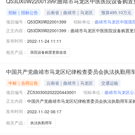
Q53DX0W22001399:曲靖市马龙区中医医院设备
招标｜招标公告
云南省｜曲靖市｜马龙区
预算495.10万元
项目编号：
Q53DX0W22001399
招标单位：
曲靖市马龙区中医医
Q53DX0W22001399：曲靖市马龙区中医医院设备购置
正文内容：
源：云南省政府采购网【显示公告正文】【显示公告概要
发布时间：
2022-11-24 11:11
曲靖市公告时间2022-11-23获取招标文件时间2022-11-2318:3
相关产品：
医院设备购置更新改造
中国共产党曲靖市马龙区纪律检查委员会执法执勤用车
中标｜合同公告
云南省｜曲靖市｜马龙区
交通运输
项目编号：
ZC530300202220443001
招标单位：
曲靖市马龙区公
中国共产党曲靖市马龙区纪律检查委员会执法执勤用车采购项目
正文内容：
律检查委员会执法执勤用车采购项目(二次)包件编号：ZC53
发布时间：
2022-11-02 06:17
共产党曲靖市马龙区纪律检查委员会（曲靖市马龙区监察
限公
相关产品：
执法执勤用车