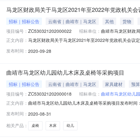
马龙区财政局关于马龙区2021年至2022年党政机关
招标｜招标公告
云南省｜曲靖市｜马龙区
其他
货物
项目编号：
ZC530321202000022
招标单位：
曲靖市马龙区财政
马龙区财政局关于马龙区2021年至2022年党政机关会
正文内容：
场所采购品目采购单位曲靖市马龙区财政局行政区域曲靖市公告时间20
发布时间：
2020-09-28
至5:30（北京时间，法定节假日除外）招标文件售价￥0获
曲靖市马龙区幼儿园幼儿木床及桌椅等采购项目
招标｜招标公告
云南省｜曲靖市｜马龙区
家具建材
预算
项目编号：
ZC530321202000018
招标单位：
曲靖市马龙区幼儿
曲靖市马龙区幼儿园幼儿木床及桌椅等采购项目发布时间：2
正文内容：
集采机构）根据区财政局关于曲靖市马龙区幼儿园（采购
发布时间：
2020-08-31
力的供应商报名参加竞谈。?xml:namespace采购单位
电话
相关产品：
桌椅
木床
幼儿