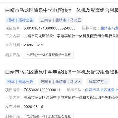
曲靖市马龙区通泉中学电容触控一体机及配套组合黑
招标｜招标公告
云南省｜曲靖市｜马龙区
项目编号：
53050164713600000052-0035
招标单位：
曲靖市马
曲靖市马龙区通泉中学电容触控一体机及配套组合黑板采购
正文内容：
及配套组合黑板采购项目申报审批意见，受采购单位的委
发布时间：
2020-06-19
马龙区通泉中学社会信用代码：125303214317454
项目编号ZC530
相关产品：
电容触控一体机及配套组合黑板
曲靖市马龙区通泉中学电容触控一体机及配套组合黑
招标｜招标公告
云南省｜曲靖市｜马龙区
预算27万元
项目编号：
ZC530321202000011
招标单位：
曲靖市马龙区通泉
曲靖市马龙区通泉中学电容触控一体机及配套组合黑板采购发布
正文内容：
xml:namespace曲靖市马龙区公共资源交易中心
发布时间：
2020-06-19
委托，对该项目进行竞争性谈判采购，欢迎具有相应供货
12530321431745426X单位地址：曲靖市
相关产品：
电容触控一体机及配套组合黑板