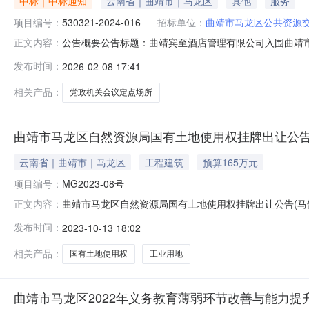
中标｜中标通知
云南省｜曲靖市｜马龙区
其他
服务
项目编号：
530321-2024-016
招标单位：
曲靖市马龙区公共资源
公告概要公告标题：曲靖宾至酒店管理有限公司入围曲靖市马龙
正文内容：
一、采购项目信息项目名称：曲靖市马龙区2025年至202
发布时间：
2026-02-08 17:41
中心征集人地址：云南省曲靖市马龙县曲靖市马龙区通泉街道
相关产品：
党政机关会议定点场所
曲靖市马龙区自然资源局国有土地使用权挂牌出让公告(马告
云南省｜曲靖市｜马龙区
工程建筑
预算165万元
项目编号：
MG2023-08号
曲靖市马龙区自然资源局国有土地使用权挂牌出让公告(马告字[
正文内容：
土地使用权。现将有关事项公告如下：一、挂牌出让方式地块
发布时间：
2023-10-13 18:02
桥路南侧、国典路东侧、国宾路北侧）年限：40年容积率：0
相关产品：
国有土地使用权
工业用地
曲靖市马龙区2022年义务教育薄弱环节改善与能力提