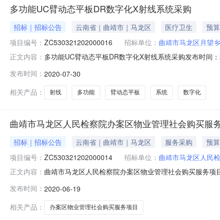
多功能UC臂动态平板DR数字化X射线系统采购
招标｜招标公告
云南省｜曲靖市｜马龙区
医疗卫生
预算
项目编号：
ZC530321202000016
招标单位：
曲靖市马龙区月望
多功能UC臂动态平板DR数字化X射线系统采购发布时间：2
正文内容：
心卫生院（采购单位）多功能UC臂动态平板DR数字化X
发布时间：
2020-07-30
参加竞标。采购单位基本情况：单位名称：曲靖市马龙区月望乡
1588708
相关产品：
射线
多功能
臂动态平板
系统
数字化
曲靖市马龙区人民检察院办案区物业管理社会购买服
招标｜招标公告
云南省｜曲靖市｜马龙区
服务采购
预算
项目编号：
ZC530321202000014
招标单位：
曲靖市马龙区人民
曲靖市马龙区人民检察院办案区物业管理社会购买服务项目发布时
正文内容：
告曲靖市马龙区公共资源交易中心（政府集采机构）受曲
发布时间：
2020-06-19
有相应服务能力的供应商报名参加竞谈。采购单位基本情况：
系人及
相关产品：
办案区物业管理社会购买服务项目