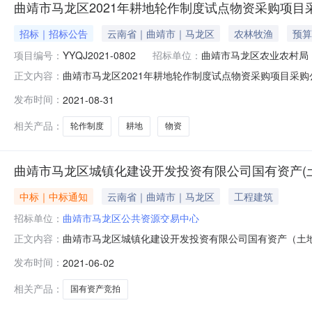
曲靖市马龙区2021年耕地轮作制度试点物资采购项目
招标｜招标公告
云南省｜曲靖市｜马龙区
农林牧渔
预算
项目编号：
YYQJ2021-0802
招标单位：
曲靖市马龙区农业农村局
曲靖市马龙区2021年耕地轮作制度试点物资采购项目采购
正文内容：
龙区2021年耕地轮作制度试点物资采购项目采购单位曲靖市马龙区农业
发布时间：
2021-08-31
日上午:08:00至12:00下午:14:00至18:00（北
相关产品：
轮作制度
耕地
物资
曲靖市马龙区城镇化建设开发投资有限公司国有资产(
中标｜中标通知
云南省｜曲靖市｜马龙区
工程建筑
招标单位：
曲靖市马龙区公共资源交易中心
曲靖市马龙区城镇化建设开发投资有限公司国有资产（土地）
正文内容：
国有资产监管部门同意，受曲靖市马龙区城镇化建设开发
发布时间：
2021-06-02
校对面）12宗国有土地进行公开竞拍。现就有关事项公告
元/宗）备注170-81号国有
相关产品：
国有资产竞拍