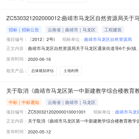
ZC530321202000012:曲靖市马龙区自然资
招标｜招标公告
云南省｜曲靖市｜马龙区
工程建筑
项目编号：
〔2012〕2号)
招标单位：
曲靖市马龙区自然资源局
曲靖市马龙区自然资源局关于马龙区通泉街道等6个乡(镇
正文内容：
财政局关于曲靖市马龙区自然资源局(采购单位)关于马龙
发布时间：
2020-06-16
欢迎具有相应服务能力的供应商报名参加竞标。采购单位基本情
翔路369号联系人
相关产品：
总体规划评估
土地利用
关于取消《曲靖市马龙区第一中新建教学综合楼教育
中标｜中标通知
云南省｜曲靖市｜马龙区
项目编号：
ZC530321202000010001001
招标单位：
曲靖市马龙
关于取消《曲靖市马龙区第一中新建教学综合楼教育教学设施设备
正文内容：
教学综合楼教育教学设施设备系统集成采购》的公告相关
发布时间：
2020-05-12
目在推进过程中出现重大变故，采购任务取消。依据《中