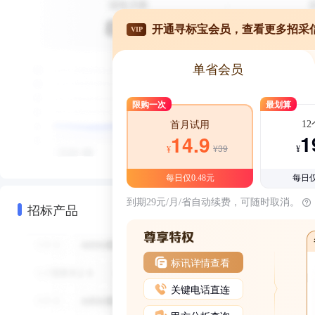
开通寻标宝会员，查看更多招采
VIP
单省会员
限购一次
最划算
1
首月试用
1
14.9
¥39
¥
¥
每日仅0.48元
每日仅
到期29元/月/省自动续费，可随时取消。
招标产品
标讯详情查看
关键电话直连