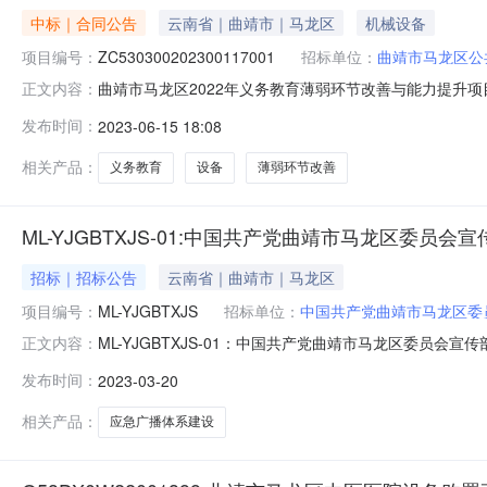
中标｜合同公告
云南省｜曲靖市｜马龙区
机械设备
项目编号：
ZC530300202300117001
招标单位：
曲靖市马龙区公
曲靖市马龙区2022年义务教育薄弱环节改善与能力提升项目设
正文内容：
年义务教育薄弱环节改善与能力提升项目设备采购（第一批）包件
发布时间：
2023-06-15 18:08
采购（第一批）A包采购人：曲靖市马龙区旧县中心校采
相关产品：
义务教育
设备
薄弱环节改善
ML-YJGBTXJS-01:中国共产党曲靖市马龙区委
招标｜招标公告
云南省｜曲靖市｜马龙区
项目编号：
ML-YJGBTXJS
招标单位：
中国共产党曲靖市马龙区委
ML-YJGBTXJS-01：中国共产党曲靖市马龙区委员会
正文内容：
录，“*”号内容请登录后查看。请选择一条数据确定取消采购计划编号列
发布时间：
2023-03-20
曲靖市马龙区委员会宣传部（曲靖市马龙区广播电视局）曲靖市
相关产品：
应急广播体系建设