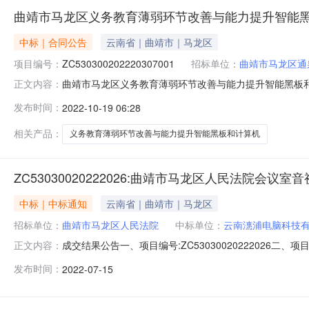
曲靖市马龙区义务教育薄弱环节改善与能力提升智能
中标｜合同公告
云南省｜曲靖市｜马龙区
项目编号：
ZC530300202220307001
招标单位：
曲靖市马龙区通
曲靖市马龙区义务教育薄弱环节改善与能力提升智能黑板和计算
正文内容：
弱环节改善与能力提升智能黑板和计算机采购目包件编号：ZC
发布时间：
2022-10-19 06:28
人：曲靖市马龙区通泉中学；曲靖市马龙区鸡头村中心校
泉第二小学；
相关产品：
义务教育薄弱环节改善与能力提升智能黑板和计算机
ZC53030020222026:曲靖市马龙区人民法院会议
中标｜中标通知
云南省｜曲靖市｜马龙区
招标单位：
曲靖市马龙区人民法院
中标单位：
云南潓浦电脑科技
成交结果公告一、项目编号:ZC530300202220
正文内容：
名称：云南潓浦电脑科技有限公司供应商地址：云南省曲靖市
发布时间：
2022-07-15
频项目名称：小间距彩屏等品牌：海康威视规格型号：DS-CK