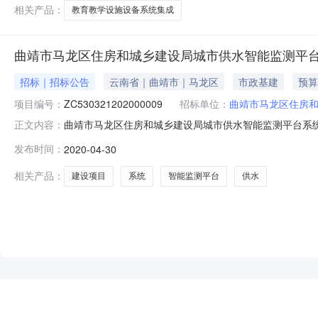
学综合楼教育教学设施设
相关产品：
教育教学设施设备系统集成
曲靖市马龙区住房和城乡建设局城市供水智能监测平
招标｜招标公告
云南省｜曲靖市｜马龙区
市政基建
预算
项目编号：
ZC530321202000009
招标单位：
曲靖市马龙区住房
曲靖市马龙区住房和城乡建设局城市供水智能监测平台系统建设
正文内容：
xml:namespace曲靖市马龙区公共资源交易中心
发布时间：
2020-04-30
意见，受采购单位的委托，对该项目进行公开招标采购，
码：11530321015
相关产品：
建设项目
系统
智能监测平台
供水
NEW
HOT
5折起