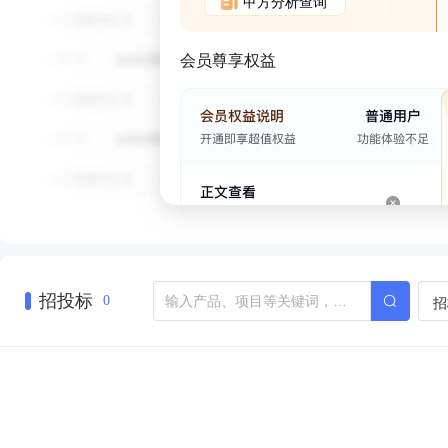
甲方分析查询
会员尊享权益
招投标
招
0