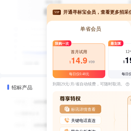
开通寻标宝会员，查看更多招采
VIP
单省会员
限购一次
最划算
1
首月试用
1
14.9
¥39
¥
¥
每日仅0.48元
每日仅
到期29元/月/省自动续费，可随时取消。
招标产品
标讯详情查看
关键电话直连