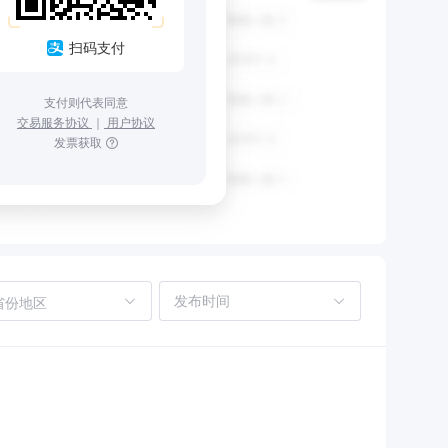
扫码支付
支付则代表同意
交易服务协议
｜
用户协议
发票获取
省份地区