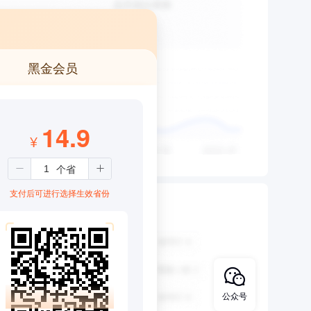
黑金会员
14.9
¥
支付后可进行选择生效省份
公众号