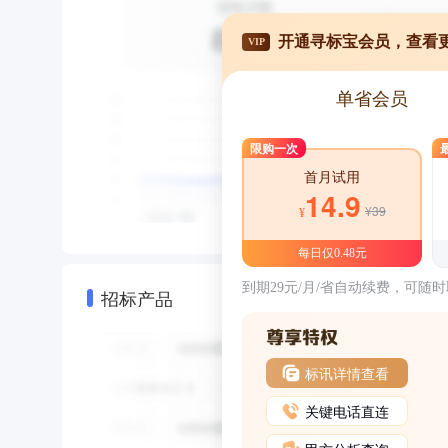
开通寻标宝会员，查看
VIP
单省会员
限购一次
首月试用
14.9
¥39
¥
每日仅0.48元
到期29元/月/省自动续费，可随
招标产品
标讯详情查看
关键电话直连