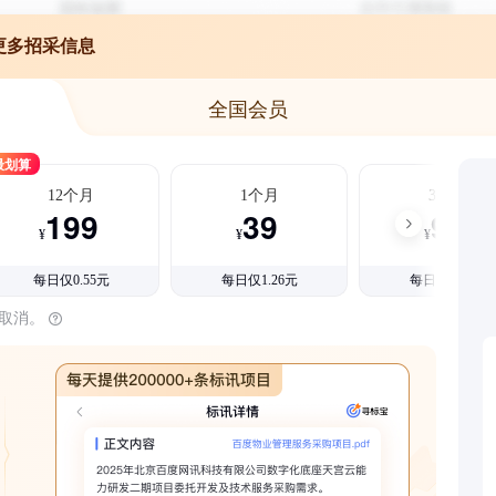
更多招采信息
全国会员
最划算
12个月
1个月
3个月
199
39
99
¥
¥
¥
每日仅0.55元
每日仅1.26元
每日仅1.08元
时取消。