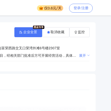
登录/注册
企业全景
取消收藏
监控
富荣西路交叉口荣湾外滩6号楼2307室
许可项目：其他未列明建筑业；建筑劳务分包；建设工程施工；住宅室内装饰装修。（依法须经批准的项目，经相关部门批准后方可开展经营活动，具体经营项目以批准文件或许可证件为准）一般项目：土石方工程施工；住宅水电安装维护服务；普通机械设备安装服务。（除依法须经批准的项目外，自主开展法律法规未禁止、未限制的经营活动）
展开