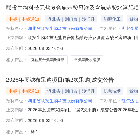
联投生物科技无盐复合氨基酸母液及含氨基酸水溶肥
中标｜中标通知
湖北省｜荆门市｜沙洋县
能源化工
货物
招标单位：
湖北省联投生物科技股份有限公司
中标单位：
湖北久
联投生物科技无盐复合氨基酸母液及含氨基酸水溶肥项目
正文内容：
无盐复合氨基酸母液及氨基酸水溶肥项目用储罐采购项目于2
发布时间：
2026-08-03 16:16
2026年8月1日。采购人已经确定成交供应商并对本次采
30天/需要说明的其他事
相关产品：
无盐复合氨基酸母液
含氨基酸水溶肥
2026年度滤布采购项目(第2次采购)成交公告
中标｜中标通知
湖北省｜荆门市｜沙洋县
信息技术
货物
招标单位：
湖北省联投生物科技股份有限公司
中标单位：
凯尔达(
2026年度滤布采购项目（第2次采购）成交公告2026年
正文内容：
务平台、湖北联投电子采购平台发布预成交结果公示，公示期
发布时间：
2026-08-03 16:16
价格（元）项目负责人交货期（天）其它凯尔达（山东）信
活动存在违
相关产品：
滤布