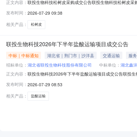
联投生物科技松树皮采购成交公告联投生物科技松树皮采购
正文内容：
发布预成交结果公示，公示期为2026年7月24日202
发布时间：
2026-07-29 09:38
限公司40天王经理/需要说明的其他事项：无。供应商或
联投生物科技股份有限公司地
相关产品：
松树皮
联投生物科技2026年下半年盐酸运输项目成交公告
中标｜中标通知
湖北省｜荆门市｜沙洋县
交通运输
服务
招标单位：
湖北省联投生物科技股份有限公司
中标单位：
湖北鑫
联投生物科技2026年下半年盐酸运输项目成交公告联投生物
正文内容：
投标公共服务平台、湖北联投集团有限公司网、湖北联投电子
发布时间：
2026-07-29 08:53
购的成交结果予以公告：成交供应商成交价格（元）项目负
果公告，以及
相关产品：
盐酸运输