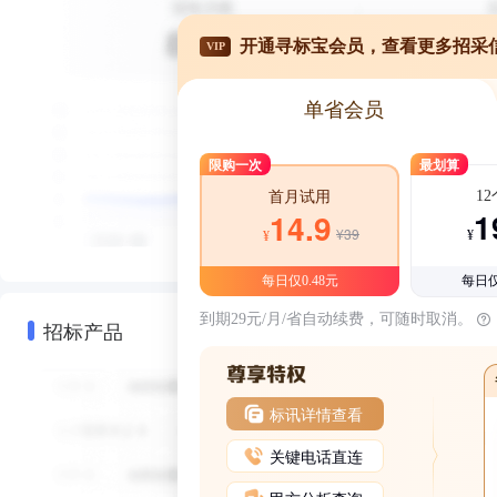
开通寻标宝会员，查看更多招采
VIP
单省会员
限购一次
最划算
1
首月试用
1
14.9
¥39
¥
¥
每日仅0.48元
每日仅
到期29元/月/省自动续费，可随时取消。
招标产品
标讯详情查看
关键电话直连