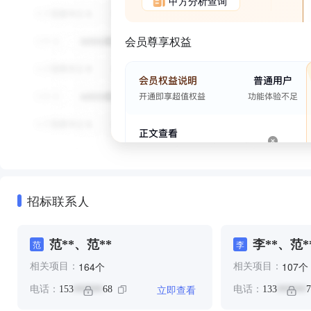
甲方分析查询
会员尊享权益
招标联系人
范**、范**
李**、范*
范
李
个
个
164
107
相关项目：
相关项目：
立即查看
电话：
153
68
电话：
133
7
******
******