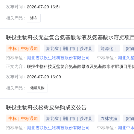
中国招标投标公共服务平台、湖北联投电子采购平台发布询
发布时间：
2026-07-29 16:51
评审报告，采购人已经确认评审结果，现进行预成交结果
司太和县瑞发滤布织造有
相关产品：
滤布
联投生物科技无盐复合氨基酸母液及氨基酸水溶肥项
中标｜中标通知
湖北省｜荆门市｜沙洋县
能源化工
货物
招标单位：
湖北省联投生物科技股份有限公司
中标单位：
湖北久
联投生物科技无盐复合氨基酸母液及氨基酸水溶肥项目用
正文内容：
目概况联投生物科技无盐复合氨基酸母液及氨基酸水溶肥项目
发布时间：
2026-07-29 16:09
6日在湖北联投电子采购平台进行了线上开启，并于7月
第一名第一名第三名候选成交供应商湖
相关产品：
储罐采购
联投生物科技松树皮采购成交公告
中标｜中标通知
湖北省｜荆门市｜沙洋县
农林牧渔
货物
招标单位：
湖北省联投生物科技股份有限公司
中标单位：
湖北中