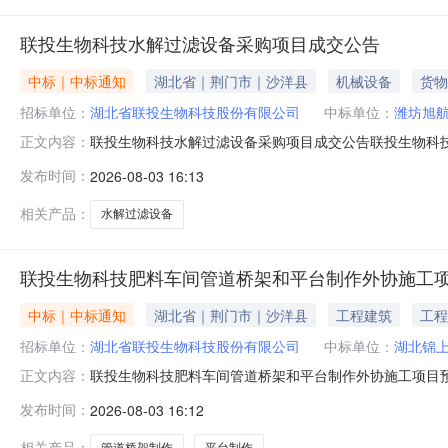
联投生物科技水解过滤设备采购项目成交公告
中标｜中标通知
湖北省｜荆门市｜沙洋县
机械设备
货物
招标单位：
湖北省联投生物科技股份有限公司
中标单位：
潍坊旭
联投生物科技水解过滤设备采购项目成交公告联投生物科技
正文内容：
台、湖北联投电子采购平台发布预成交结果公示，公示期为2
发布时间：
2026-08-03 16:13
（元）项目负责人交货期（天）其它潍坊旭航达环保科技有
法违规行为的，可以依法
相关产品：
水解过滤设备
联投生物科技肥料车间管道桥架和平台制作外协施工
中标｜中标通知
湖北省｜荆门市｜沙洋县
工程建筑
工程
招标单位：
湖北省联投生物科技股份有限公司
中标单位：
湖北锦
联投生物科技肥料车间管道桥架和平台制作外协施工项目预
正文内容：
共服务平台、湖北联投电子采购平台发布询比采购公告，2
发布时间：
2026-08-03 16:12
购人已经确认评审结果，现进行预成交结果公示。二、预
装工程有限公司响应报价（元）17
相关产品：
管道桥架制作
平台制作