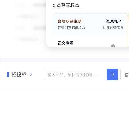
会员尊享权益
招投标
招
0