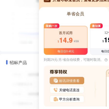
单省会员
限购一次
最划算
1
首月试用
1
14.9
¥39
¥
¥
每日仅0.48元
每日仅
到期29元/月/省自动续费，可随时取消。
招标产品
标讯详情查看
关键电话直连
甲方分析查询