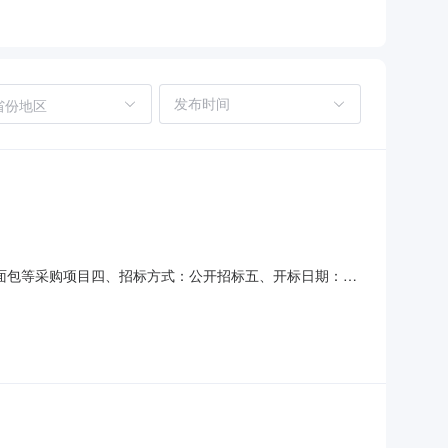
省份地区
心食堂面包等采购项目四、招标方式：公开招标五、开标日期：
吐司单价之和（元/个）供货期1浙江雉城后洋郑国明烟酒商行