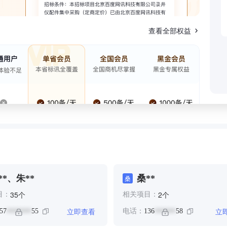
查看全部权益
**、朱**
桑**
桑
个
个
35
2
目：
相关项目：
立即查看
立
57
55
电话：
136
58
*******
******