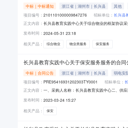
中标｜中标通知
浙江省｜湖州市｜长兴县
其他
项目编号：
2101101000009847276
招标单位：
长兴县
长兴县教育实践中心关于综合物业的框架协议采购项
正文内容：
关于综合物业的框架协议采购项目项目编号:210110
发布时间：
2024-05-31 23:18
项目所在行政区划编码:330522项目所在行政
相关产品：
综合物业
物业类服务
保安服务
长兴县教育实践中心关于保安服务服务的合同
中标｜合同公告
浙江省｜湖州市｜长兴县
弱电安
项目编号：
PRE95416931202303TY0001
招标单位：
一、采购人名称：长兴县教育实践中心二、供应
正文内容：
PRE95416931202303TY0001五、合同编
发布时间：
2023-03-24 15:27
服务要求或标的基本概况：七、其它事项：详见附
相关产品：
保安