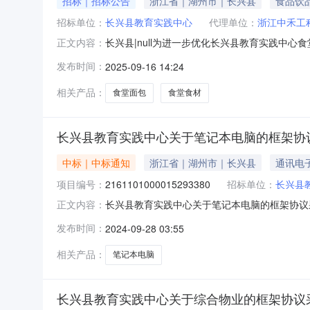
招标｜招标公告
浙江省｜湖州市｜长兴县
食品饮
招标单位：
长兴县教育实践中心
代理单位：
浙江中禾工
长兴县|null为进一步优化长兴县教育实践
正文内容：
遴选食堂食材供应商。本次遴选旨在选拔出具备
发布时间：
2025-09-16 14:24
类：根据综合评判，进行招标，择优选择其中1家
期。（2）符合卫生要求，不能有
相关产品：
食堂面包
食堂食材
长兴县教育实践中心关于笔记本电脑的框架协
中标｜中标通知
浙江省｜湖州市｜长兴县
通讯电
项目编号：
2161101000015293380
招标单位：
长兴县
长兴县教育实践中心关于笔记本电脑的框架协议采购
正文内容：
心关于笔记本电脑的框架协议采购项目项目编号:216
发布时间：
2024-09-28 03:55
10300.0项目所在行政区划编码:33052
相关产品：
笔记本电脑
长兴县教育实践中心关于综合物业的框架协议