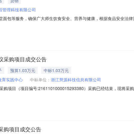
品
货物
程管理科技有限公司
中心食堂面包等服务，确保广大师生饮食安全、营养与健康，根据食品安全法
合法资质、良好信誉、优质服务及稳定供货能力的供应商，共同推动本校
。2.质量要求：（1）面包、吐司必须是新鲜12小时内生产，大小不得
议采购项目成交公告
子
预算1.03万元
中标1.03万元
教育实践中心
中标单位：
浙江慧源科技信息有限公司
项目（项目编号:2161101000015293380）采购已经结束，现
1101000015293380项目联系人:施坊琰项目联系电话:/采购计划信息
2项目所在行政区划名称:浙江省湖州市长兴县报价起止时间:-二、采购单位信息
采购项目成交公告