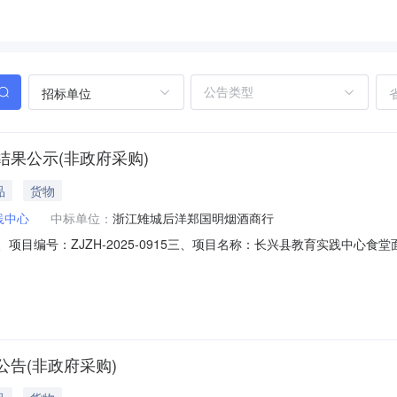
招标单位
果公示(非政府采购)
品
货物
践中心
中标单位：
浙江雉城后洋郑国明烟酒商行
二、项目编号：ZJZH-2025-0915三、项目名称：长兴县教育实践中
序号中标供应商名称面包单价（元/个）豆沙吐司单价（元/个）面包和豆沙
30日至2025年10月11日八、其他事项：投标人或其他利害关
告(非政府采购)