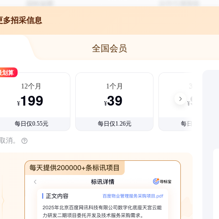
更多招采信息
全国会员
最划算
12个月
1个月
3个月
199
39
99
¥
¥
¥
每日仅0.55元
每日仅1.26元
每日仅1.08元
时取消。