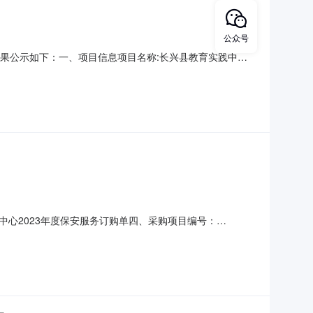
公众号
采购结果公示如下：一、项目信息项目名称:长兴县教育实践中心
购计划文号信息采购计划金额1[2024]358号104000.0
名称:长兴县教育实践中心采购单位地
心2023年度保安服务订购单四、采购项目编号：
价(元)总价(元)1保安服务详见附件人年252000.0104000.0
兴忠联系电话：15167230606传