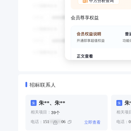
甲方分析查询
会员尊享权益
招标联系人
朱**、朱**
朱
朱
朱
个
39
相关项目：
相关项
立即查看
电话：
151
06
电话：
0
******