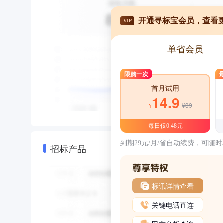
开通寻标宝会员，查看
VIP
单省会员
限购一次
首月试用
14.9
¥39
¥
每日仅0.48元
到期29元/月/省自动续费，可随
招标产品
标讯详情查看
关键电话直连