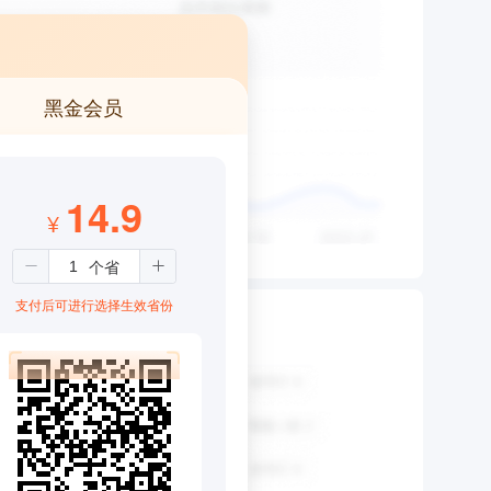
黑金会员
14.9
¥
支付后可进行选择生效省份