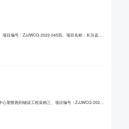
目编号：ZJJWCG-2022-045四、项目名称：长兴县教
画溪街道姚家桥村前渚村77号（环桥老技校）联系方式：
心C栋三层联系方式：17361978843六、合同主要信息服
心塑胶跑到铺设工程采购三、项目编号：ZJJWCG-2022-
地址：浙江省长兴县画溪街道姚家桥村前渚村77号（环桥老
516室联系方式：13918068002六、合同主要信