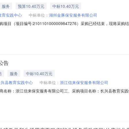
服务
预算10.40万元
中标10.40万元
教育实践中心
中标单位：
湖州金豚保安服务有限公司
目（项目编号:2101101000009847276）采购已经结束，现将
1000009847276项目联系人:施坊琰项目联系电话:/采购计划信息：序号采
区划名称:浙江省湖州市长兴县报价起止时间:-二、采购单位信息采购单位
公告
防
服务
中标10.40万元
长兴县教育实践中心
中标单位：
浙江信来保安服务有限公司
商名称：浙江信来保安服务有限公司三、采购项目名称：长兴县教育实践中
号：1195416931620230001六、合同内容：序号标项名称规格型号单位数量单
件中的合同文件八、联系方式1、采购人名称：长兴县教育实践中心联系人：朱