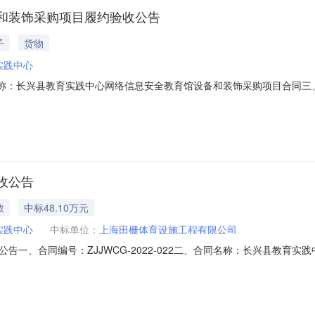
和装饰采购项目履约验收公告
子
货物
实践中心
合同名称：长兴县教育实践中心网络信息安全教育馆设备和装饰采购项目合同三、项
五、合同主体采购人（甲方）：长兴县教育实践中心地址：浙江省长兴县
广告工程有限公司地址：江苏省南京市栖霞区马群街道仙林大道18号马群科创中
收公告
教
中标48.10万元
实践中心
中标单位：
上海田栅体育设施工程有限公司
、合同编号：ZJJWCG-2022-022二、合同名称：长兴县教育实践中
跑到铺设工程采购项目五、合同主体采购人（甲方）：长兴县教育实践中心
乙方）：上海田栅体育设施工程有限公司地址：上海市宝山区共和新路5000弄6号