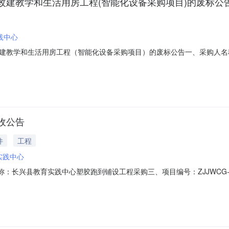
改建教学和生活用房工程(智能化设备采购项目)的废标公
践中心
建教学和生活用房工程（智能化设备采购项目）的废标公告一、采购人名
项目）三、采购项目编号：CXCG201809005四、采购组织类型：
七、废标理由：标项一:有效供应商不足三家八、评审小组成员名单：邓炳昌,陈文江
收公告
件
工程
实践中心
合同名称：长兴县教育实践中心塑胶跑到铺设工程采购三、项目编号：ZJJWCG
兴县教育实践中心地址：浙江省长兴县画溪街道姚家桥村前渚村77号（环桥老
共和新路5000弄6号516室联系方式：13918068002六、合同