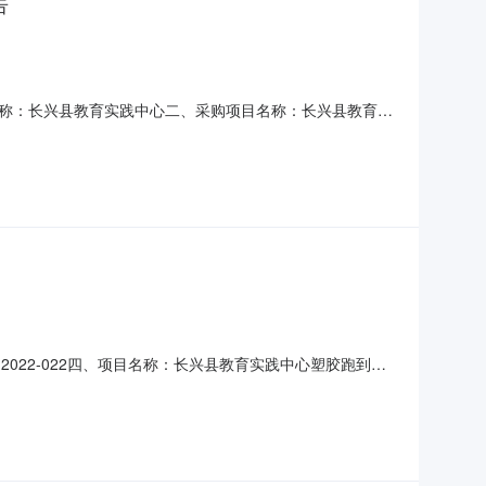
告
称：长兴县教育实践中心二、采购项目名称：长兴县教育实
政府集中采购-委托本级集采五、采购方式：公开招标六、采购公
,沈宁儿,陈景良,叶强九、其它事项1、本项目公告期限为1个工
-2022-022四、项目名称：长兴县教育实践中心塑胶跑到铺
技校）联系方式：0572-6778855供应商（乙方）：
主要信息服务内容：依照合同执行服务要求：依照合同执行