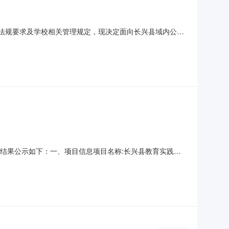
律法规要求及学校相关管理规定，现决定面向长兴县域内公开
食堂餐饮服务水平迈上新台阶。一、招标品类1.面包、吐司
小于80g，符合国标相关规定，有包装、有合格证、有生产日
将采购结果公示如下：一、项目信息项目名称:长兴县教育实践中
：序号采购计划文号信息采购计划金额1[2024]5465号
采购单位名称:长兴县教育实践中心采购单