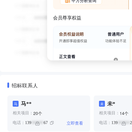
甲方分析查询
会员尊享权益
招标联系人
马**
未*
马
未
个
个
20
14
相关项目：
相关项目：
立即查看
电话：
139
67
电话：
139
2
******
******