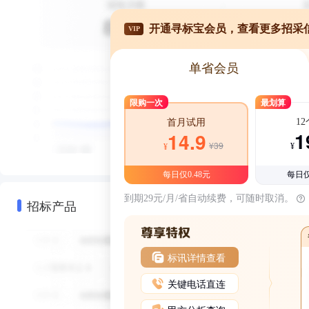
开通寻标宝会员，查看更多招采
VIP
单省会员
限购一次
最划算
1
首月试用
1
14.9
¥39
¥
¥
每日仅0.48元
每日仅
到期29元/月/省自动续费，可随时取消。
招标产品
标讯详情查看
关键电话直连