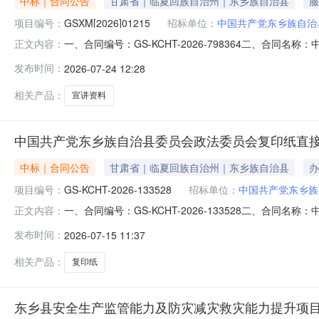
中标｜合同公告
甘肃省｜临夏回族自治州｜东乡族自治县
服
项目编号：
GSXM[2026]01215
招标单位：
中国共产党东乡族自治
一、合同编号：GS-KCHT-2026-798364二、合同
正文内容：
称：九大百日攻坚专项行动印刷品采购五、合同主体采购人
发布时间：
2026-07-24 12:28
1234567供应商(乙方)：东乡族自治县胜源印刷厂地址：
相关产品：
宣讲资料
中国共产党东乡族自治县委员会政法委员会复印纸直
中标｜合同公告
甘肃省｜临夏回族自治州｜东乡族自治县
办
项目编号：
GS-KCHT-2026-133528
招标单位：
中国共产党东乡族
一、合同编号：GS-KCHT-2026-133528二、合
正文内容：
五、合同主体采购人（甲方）：中国共产党东乡族自治县委
发布时间：
2026-07-15 11:37
豪文化传媒制作中心地址：甘肃省临夏回族自治州东乡族自治
同主要标
相关产品：
复印纸
东乡县安全生产监管能力及防灾减灾救灾能力提升项