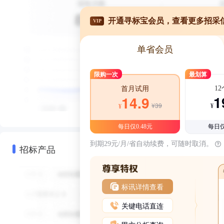
开通寻标宝会员，查看更多招采
VIP
单省会员
限购一次
最划算
1
首月试用
1
14.9
¥39
¥
¥
每日仅0.48元
每日仅
到期29元/月/省自动续费，可随时取消。
招标产品
标讯详情查看
关键电话直连