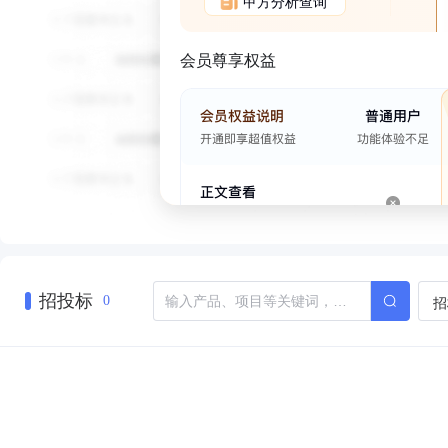
甲方分析查询
会员尊享权益
招投标
招
0