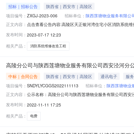
招标｜招标公告
陕西省｜西安市｜高陵区
项目编号：
ZXGJ-2023-006
招标单位：
陕西莲塘物业服务有限公
点击查看公告内容:高陵区天正银河湾住宅小区消防系统维修
正文内容：
统维修改造工程招标公告(招标编号:m⑴2o2⒊oo6)项
发布时间：
2023-07-17 12:23
关批准,项目资金来源为其他资金/,招标人为陕西莲塘物
一期△.2.3
相关产品：
消防系统维修改造工程
高陵分公司与陕西莲塘物业服务有限公司西安泾河分
中标｜合同公告
陕西省｜西安市｜高陵区
通讯电子
服务
项目编号：
SNDYLYCGGS2022111113
招标单位：
陕西莲塘物业
公示名称：高陵分公司与陕西莲塘物业服务有限公司西安泾河分公司
正文内容：
结束时间：2022-11-1516:32:00高陵分公司
发布时间：
2022-11-11 17:25
区天正银河湾小区安装的室分提供用电服务，原电费为1.5元
相关产品：
电费