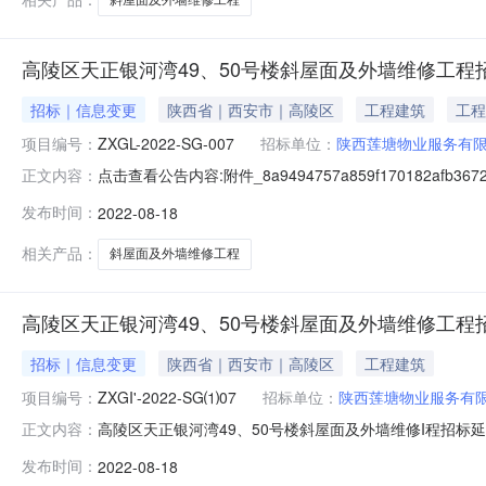
高陵区天正银河湾49、50号楼斜屋面及外墙维修工程
招标｜信息变更
陕西省｜西安市｜高陵区
工程建筑
工程
项目编号：
ZXGL-2022-SG-007
招标单位：
陕西莲塘物业服务有
点击查看公告内容:附件_8a9494757a859f170182af
正文内容：
容：各投标人：为配合疫情防控要求，本项目延期开标，
发布时间：
2022-08-18
标人：陕西莲塘物业服务有限公司西安泾河分公司地址：西安
相关产品：
斜屋面及外墙维修工程
高陵区天正银河湾49、50号楼斜屋面及外墙维修工程
招标｜信息变更
陕西省｜西安市｜高陵区
工程建筑
项目编号：
ZXGI'-2022-SG⑴07
招标单位：
陕西莲塘物业服务有
高陵区天正银河湾49、50号楼斜屋面及外墙维修I程招标延期公
正文内容：
其他内容不变。二、监督部门本招标项目的监督部门为西安
发布时间：
2022-08-18
联系人:易先生电话:1776称笳296:/电子邮件招标代理机构