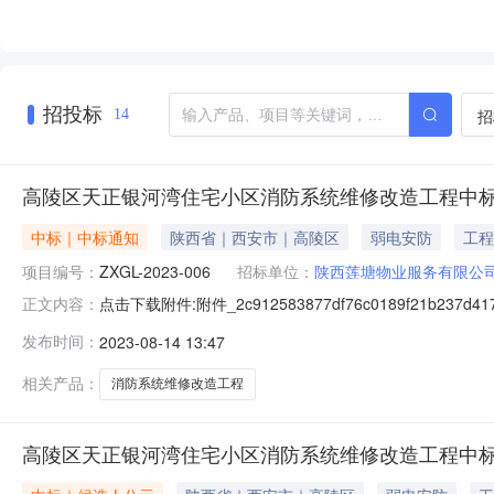
招投标
招
14
高陵区天正银河湾住宅小区消防系统维修改造工程中
中标｜中标通知
陕西省｜西安市｜高陵区
弱电安防
工程
项目编号：
ZXGL-2023-006
招标单位：
陕西莲塘物业服务有限公
点击下载附件:附件_2c912583877df76c0189f21b237
正文内容：
(招标编号:ZXG丨'甥023006)一、中标人信息:标段(包
发布时间：
2023-08-14 13:47
他:/三、监督部门本招标项目的监督部门为西安市高陵区
相关产品：
消防系统维修改造工程
高陵区天正银河湾住宅小区消防系统维修改造工程中