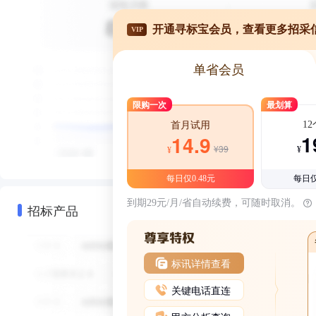
开通寻标宝会员，查看更多招采
VIP
单省会员
限购一次
最划算
1
首月试用
1
14.9
¥39
¥
¥
每日仅0.48元
每日仅
到期29元/月/省自动续费，可随时取消。
招标产品
标讯详情查看
关键电话直连