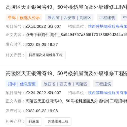
高陵区天正银河湾49、50号楼斜屋面及外墙维修工程
中标｜候选人公示
陕西省｜西安市｜高陵区
工程建筑
中
项目编号：
ZXGL-2022-SG-007
招标单位：
陕西莲塘物业服务有
点击下载附件:附件_8a9494757a859f170183880d244
正文内容：
公示(扪目枋禾纫亩乓劳:ZXGL-2022-SG-007)公示结
发布时间：
2022-09-29 16:27
况中标候选人第1名:陕西大道建筑工程有限公司,投标报价:89.
相关产品：
斜屋面及外墙维修工程
高陵区天正银河湾49、50号楼斜屋面及外墙维修工程
招标｜信息变更
陕西省｜西安市｜高陵区
工程建筑
项目编号：
ZXGL-2022-SG-007
招标单位：
陕西莲塘物业服务有
高陵区天正银河湾49、50号楼斜屋面及外墙维修工程招
正文内容：
正银河湾49、50号楼斜屋面及外墙维修工程招标延期公告（招标
发布时间：
2022-09-22 19:08
28日10时00分（北京时间，其他内容不变，延期开标：20
相关产品：
斜屋面
外墙维修工程