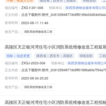
中标｜候选人公示
陕西省｜西安市｜高陵区
弱电安防
工
项目编号：
ZXG卜20“-006
招标单位：
陕西莲塘物业服务有限公司
点击下载附件:附件_2c912584877dc8ff0189e24d04e
正文内容：
(招标编号:ZXG,卜20"-006)公示结束时间:⒛23年0
发布时间：
2023-08-11 11:46
lliJˉ赛士建哎I程有限公司,投标报价:122,9砝3933万元,质
相关产品：
消防系统维修改造工程
高陵区天正银河湾住宅小区消防系统维修改造工程延
招标｜信息变更
陕西省｜西安市｜高陵区
弱电安防
工程
项目编号：
ZXGJ-2023-006
招标单位：
陕西莲塘物业服务有限公
点击下载附件:附件_2c912584877dc8ff0189babfa7f
正文内容：
号：ZXGJ-2023-006）一、内容：原定开标时间为202
发布时间：
2023-08-04 20:20
0810:00:00二、监督部门本招标项目的监督部门为西
相关产品：
消防系统维修改造工程
高陵区天正银河湾住宅小区消防系统维修改造工程招