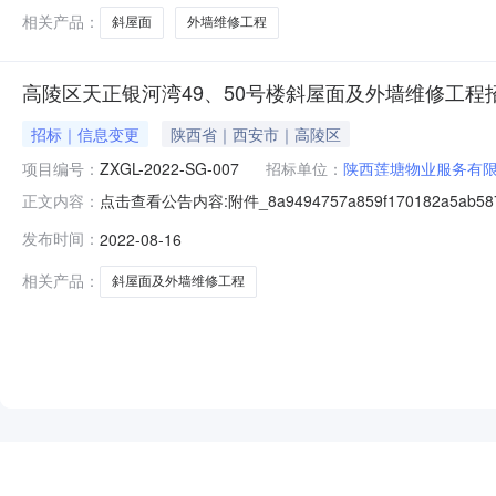
相关产品：
斜屋面
外墙维修工程
高陵区天正银河湾49、50号楼斜屋面及外墙维修工程
招标｜信息变更
陕西省｜西安市｜高陵区
项目编号：
ZXGL-2022-SG-007
招标单位：
陕西莲塘物业服务有
点击查看公告内容:附件_8a9494757a859f170182a5
正文内容：
容：高陵区天正银河湾49、50号楼斜屋面及外墙维修工程，
发布时间：
2022-08-16
2022年8月19日15：00，其他内容均不变，由此带来不变，
相关产品：
斜屋面及外墙维修工程
NEW
HOT
5折起