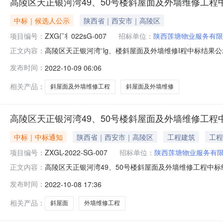
高陵区天正银河湾49、50号楼斜屋面及外墙维修工程
中标｜候选人公示
陕西省｜西安市｜高陵区
项目编号：
ZXG{ˇ丬022sG-007
招标单位：
陕西莲塘物业服务有限
高陵区天正银河湾ˉlg、楼斜屋面及外墙维修I程中标结果公示"号
正文内容：
中标人:陕西大道建筑I程有限公司中标价格:89,31g+
发布时间：
2022-10-09 06:06
公司西安泾河分公司地址:lIh安泾河⒈业园人钅艮河湾iL∶联
相关产品：
斜屋面及外墙维修工程
斜屋面及外墙维修
高陵区天正银河湾49、50号楼斜屋面及外墙维修工程
中标｜中标通知
陕西省｜西安市｜高陵区
工程建筑
工程
项目编号：
ZXGL-2022-SG-007
招标单位：
陕西莲塘物业服务有
高陵区天正银河湾49、50号楼斜屋面及外墙维修工程中标
正文内容：
公示（招标编号：ZXGL-2022-SG-007）一、中标
发布时间：
2022-10-08 17:36
89.319421万元二、其他：1三、监督部门本招标项
业园天正
相关产品：
斜屋面
外墙维修工程