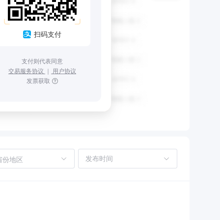
扫码支付
支付则代表同意
交易服务协议
｜
用户协议
发票获取
省份地区