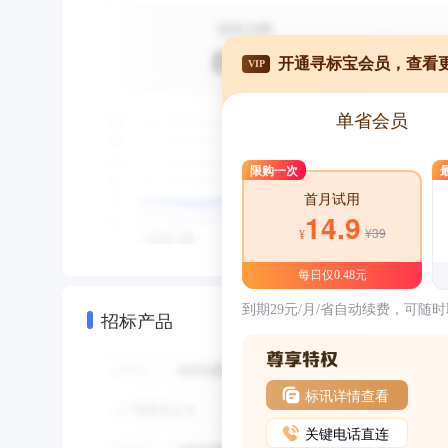
开通寻标宝会员，查看
VIP
单省会员
限购一次
首月试用
14.9
¥39
¥
每日仅0.48元
到期29元/月/省自动续费，可随
招标产品
标讯详情查看
关键电话直连