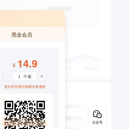
黑金会员
14.9
¥
支付后可进行选择生效省份
公众号