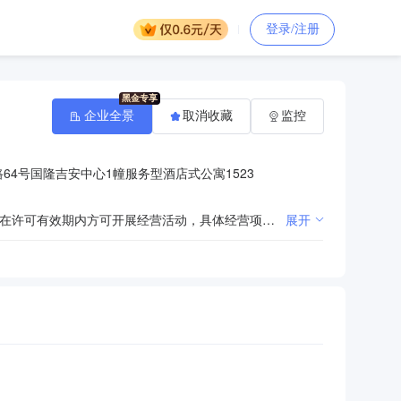
登录/注册
企业全景
取消收藏
监控
64号国隆吉安中心1幢服务型酒店式公寓1523
许可项目：住宅室内装饰装修，建设工程施工，建筑劳务分包（依法须经批准的项目，经相关部门批准后在许可有效期内方可开展经营活动，具体经营项目和许可期限以相关部门批准文件或许可证件为准）一般项目：数字内容制作服务（不含出版发行），数字文化创意技术装备销售，信息系统集成服务，建筑装饰材料销售，园林绿化工程施工，广告制作，广告设计、代理，平面设计，体育场地设施工程施工，土石方工程施工，文具用品批发，数字视频监控系统销售，复印和胶印设备销售，计算机软硬件及辅助设备批发，计算机及办公设备维修，办公设备耗材销售，办公设备销售，音响设备销售，网络设备销售，建筑材料销售，劳务服务（不含劳务派遣），建筑物清洁服务，雨棚销售（除依法须经批准的项目外，凭营业执照依法自主开展经营活动）
展开