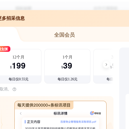
更多招采信息
全国会员
最划算
12个月
1个月
3个月
199
39
99
¥
¥
¥
每日仅0.55元
每日仅1.26元
每日仅1.08元
时取消。