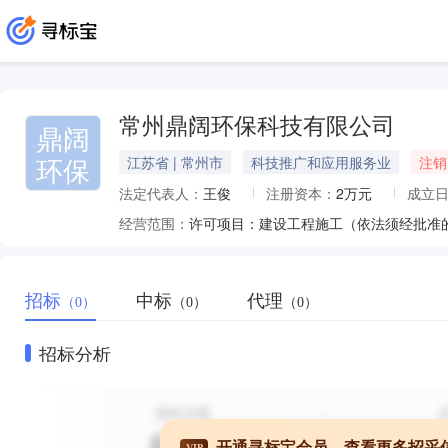
常州鼎阔环保科技有限公司
鼎阔
环保
江苏省 | 常州市
科技推广和应用服务业
注销
法定代表人：
王俊
注册资本：
2万元
成立
经营范围：
招标
中标
代理
（0）
（0）
（0）
招标分析
开通寻标宝会员，查看更多招采
VIP