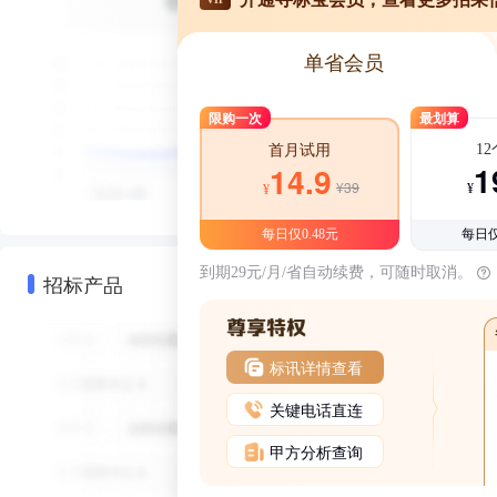
单省会员
限购一次
最划算
1
首月试用
1
14.9
¥39
¥
¥
每日仅0.48元
每日仅
到期29元/月/省自动续费，可随时取消。
招标产品
标讯详情查看
关键电话直连
甲方分析查询