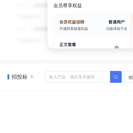
会员尊享权益
招投标
招
0