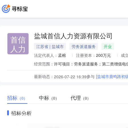
盐城首信人力资源有限公司
首信
人力
江苏省 | 盐城市
劳务派遣服务
开业
法定代表人：
孟榕
注册资本：
200万元
成
经营范围：
最新动态：
参与
[盐城市鹿鸣路初
2026-07-22 16:39
招标
中标
代理
（0）
（0）
（0）
招标分析