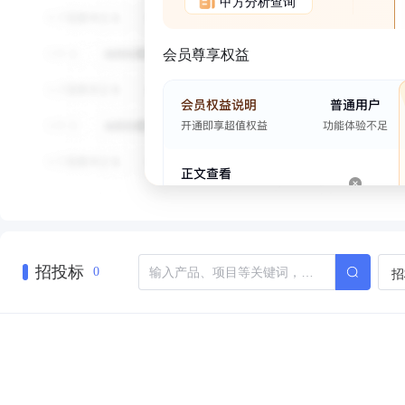
甲方分析查询
会员尊享权益
招投标
招
0