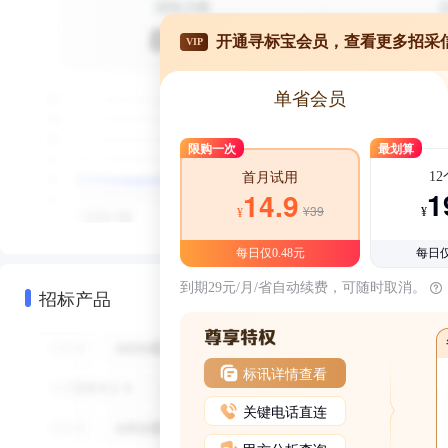
开通寻标宝会员，查看更多招采
VIP
单省会员
限购一次
最划算
1
首月试用
1
14.9
¥39
¥
¥
每日仅0.48元
每日仅
到期29元/月/省自动续费，可随时取消。
招标产品
标讯详情查看
关键电话直连