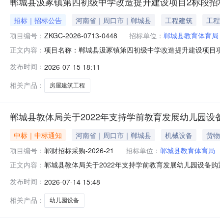
郸城县汲冢镇第四初级中学改造提升建设项目2标段招
招标｜招标公告
河南省｜周口市｜郸城县
工程建筑
工程
项目编号：
ZKGC-2026-0713-0448
招标单位：
郸城县教育体育局
项目名称：郸城县汲冢镇第四初级中学改造提升建设项目项目编
正文内容：
监督部门联系电话：0394-3210816监督部门联系
发布时间：
2026-07-15 18:11
第四初级中学改造提升建设项目已由郸城县发展和改革委员会以郸发改
相关产品：
房屋建筑工程
郸城县教体局关于2022年支持学前教育发展幼儿园设
中标｜中标通知
河南省｜周口市｜郸城县
机械设备
货物
项目编号：
郸财招标采购-2026-21
招标单位：
郸城县教育体育局
郸城县教体局关于2022年支持学前教育发展幼儿园设备购
正文内容：
局关于2022年支持学前教育发展幼儿园设备购置项目3、采
发布时间：
2026-07-14 15:48
要技术要求、合同履行日期：详见采购文件三、中标情况包号
相关产品：
幼儿园设备