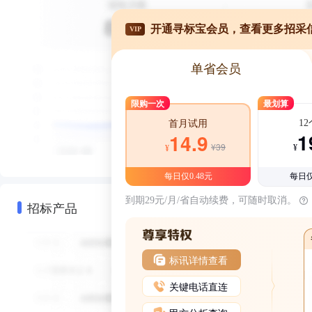
开通寻标宝会员，查看更多招采
VIP
单省会员
限购一次
最划算
1
首月试用
1
14.9
¥39
¥
¥
每日仅0.48元
每日仅
到期29元/月/省自动续费，可随时取消。
招标产品
标讯详情查看
关键电话直连