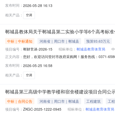
城县教体局关于郸城县第二实验小学等6个高考标准化考点空
发布时间：
2026-05-28 16:13
府采购网》《周口市公共资源交易中心网》郸城县教体局
个高考标准化考点空调
相关产品：
空调
郸城县教体局关于郸城县第二实验小学等6个高考标准
中标｜中标通知
河南省｜周口市｜郸城县
预算93.63万元
项目编号：
郸财竞谈-2026-15
招标单位：
郸城县教育体育局
中
您好，欢迎访问登封市政府采购网！服务热线：0371-658
正文内容：
郸城县教体局发布日期：2026-05-2516:20访问次数
发布时间：
2026-05-25 16:58
4100000057备案号：地址：河南省郑州市经三路25号邮编：45
相关产品：
空调
郸城县第三高级中学教学楼和宿舍楼建设项目合同公
中标｜合同公告
河南省｜周口市｜郸城县
工程建筑
工程
项目编号：
ZKGC-2025-1222-0945
招标单位：
郸城县教育体育局