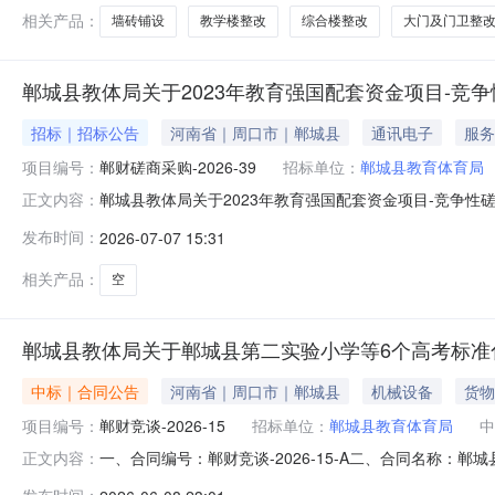
话：1360394
相关产品：
墙砖铺设
教学楼整改
综合楼整改
大门及门卫整
郸城县教体局关于2023年教育强国配套资金项目-竞
招标｜招标公告
河南省｜周口市｜郸城县
通讯电子
服务
项目编号：
郸财磋商采购-2026-39
招标单位：
郸城县教育体育局
郸城县教体局关于2023年教育强国配套资金项目-竞争
正文内容：
交易中心网（http://jyzx.zhoukou.gov.cn）
发布时间：
2026-07-07 15:31
392、项目名称：郸城县教体局关于2023年教育强国配套资金项
相关产品：
空
郸城县教体局关于郸城县第二实验小学等6个高考标准
中标｜合同公告
河南省｜周口市｜郸城县
机械设备
货物
项目编号：
郸财竞谈-2026-15
招标单位：
郸城县教育体育局
中
一、合同编号：郸财竞谈-2026-15-A二、合同名称：
正文内容：
教体局关于郸城县第二实验小学等6个高考标准化考点空调项目