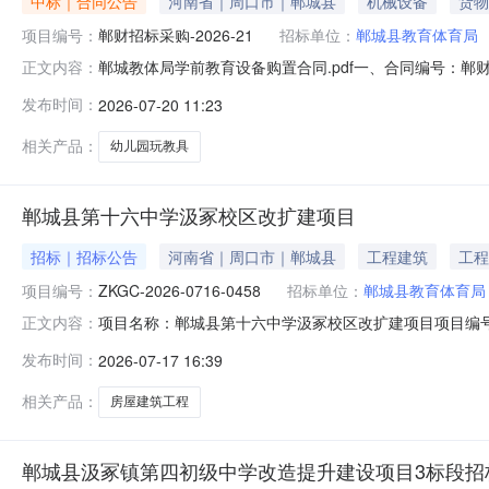
中标｜合同公告
河南省｜周口市｜郸城县
机械设备
货物
项目编号：
郸财招标采购-2026-21
招标单位：
郸城县教育体育局
郸城教体局学前教育设备购置合同.pdf一、合同编号：郸财
正文内容：
招标采购-2026-21四、项目名称：郸城县教体局关于
发布时间：
2026-07-20 11:23
方式：136039436252.供应商（乙方）：郸城县皓盛
相关产品：
幼儿园玩教具
郸城县第十六中学汲冢校区改扩建项目
招标｜招标公告
河南省｜周口市｜郸城县
工程建筑
工程
项目编号：
ZKGC-2026-0716-0458
招标单位：
郸城县教育体育局
项目名称：郸城县第十六中学汲冢校区改扩建项目项目编号：Z
正文内容：
门联系电话：0394-3210816监督部门联系地址：
发布时间：
2026-07-17 16:39
已由郸城县发展和改革委员会以郸发改社会[2026]42号、郸发改
相关产品：
房屋建筑工程
郸城县汲冢镇第四初级中学改造提升建设项目3标段招