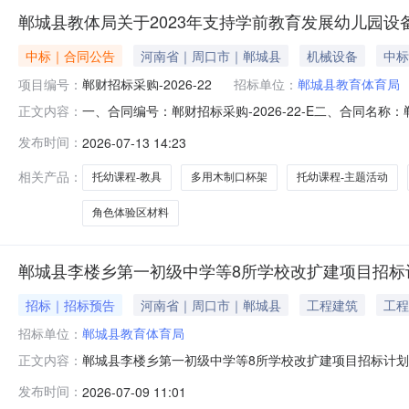
郸城县教体局关于2023年支持学前教育发展幼儿园设
中标｜合同公告
河南省｜周口市｜郸城县
机械设备
中标
项目编号：
郸财招标采购-2026-22
招标单位：
郸城县教育体育局
一、合同编号：郸财招标采购-2026-22-E二、合同名
正文内容：
城县教体局关于2023年支持学前教育发展幼儿园设备购置
发布时间：
2026-07-13 14:23
盛建材有限公司地址：郸城县金丹大道与育新路交叉口田园小镇
相关产品：
托幼课程-教具
多用木制口杯架
托幼课程-主题活动
角色体验区材料
郸城县李楼乡第一初级中学等8所学校改扩建项目招标
招标｜招标预告
河南省｜周口市｜郸城县
工程建筑
工程
招标单位：
郸城县教育体育局
郸城县李楼乡第一初级中学等8所学校改扩建项目招标计
正文内容：
学等8所学校改扩建项目项目批准文件名称：郸发改社会[202
发布时间：
2026-07-09 11:01
处整改提升，包含学生宿舍、运动场、大门及门卫、教学楼