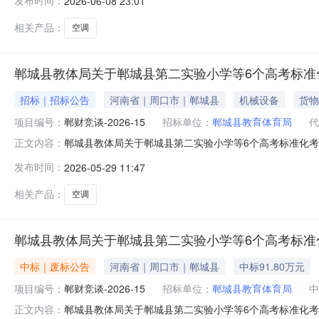
发布时间：
2026-06-08 23:01
信坤泰（浙江）空调科技有限公司企业规模：小型地址：浙江省
相关产品：
空调
郸城县教体局关于郸城县第二实验小学等6个高考标准
招标｜招标公告
河南省｜周口市｜郸城县
机械设备
货物
项目编号：
郸财竞谈-2026-15
招标单位：
郸城县教育体育局
代
郸城县教体局关于郸城县第二实验小学等6个高考标准化考
正文内容：
招标项目的潜在投标人应在周口市公共资源交易中心网（http:/
发布时间：
2026-05-29 11:47
情况1、项目编号：郸财竞谈-2026-152、项目名称：
相关产品：
空调
郸城县教体局关于郸城县第二实验小学等6个高考标准化
中标｜废标公告
河南省｜周口市｜郸城县
中标91.80万元
项目编号：
郸财竞谈-2026-15
招标单位：
郸城县教育体育局
中
郸城县教体局关于郸城县第二实验小学等6个高考标准化考点
正文内容：