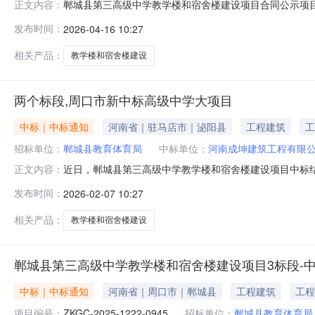
郸城县第三高级中学教学楼和宿舍楼建设项目合同公示项目名称
正文内容：
县第三高级中学教学楼和宿舍楼建设项目3标段甲方名称：郸城
发布时间：
2026-04-16 10:27
扫描3标.pdf
相关产品：
教学楼和宿舍楼建设
两个标段,周口市新中标高级中学大项目
中标｜中标通知
河南省｜驻马店市｜泌阳县
工程建筑
工
招标单位：
郸城县教育体育局
中标单位：
河南成坤建筑工程有限
近日，郸城县第三高级中学教学楼和宿舍楼建设项目中标
正文内容：
项目顺利开工建设奠定坚实基础，将进一步完善学校办学
发布时间：
2026-02-07 10:27
设单位为郸城县教育体育局，选址精准落于郸城县文化路
现有设施的高效衔接，避免对周边环境及学校正常教
相关产品：
教学楼和宿舍楼建设
郸城县第三高级中学教学楼和宿舍楼建设项目3标段-
中标｜中标通知
河南省｜周口市｜郸城县
工程建筑
工程
项目编号：
ZKGC-2025-1222-0945
招标单位：
郸城县教育体育局