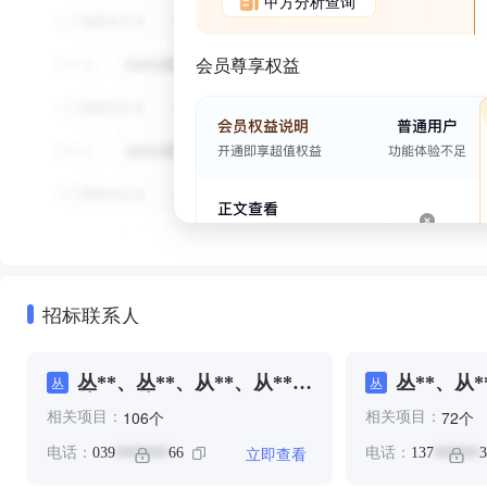
甲方分析查询
会员尊享权益
招标联系人
丛**、丛**、从**、从**、
丛**、从*
丛
丛
从**、从**
个
个
106
72
相关项目：
相关项目：
立即查看
电话：
039
66
电话：
137
3
*******
******