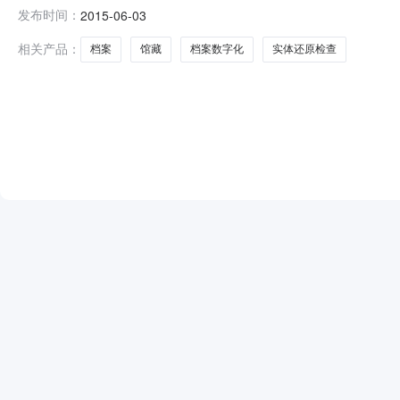
用公开招标进行采购。现就本次采购的中标（成交）结果
发布时间：
2015-06-03
服务项目三、项目编号：0851-1461GZ07CL4
告日期及
相关产品：
档案
馆藏
档案数字化
实体还原检查