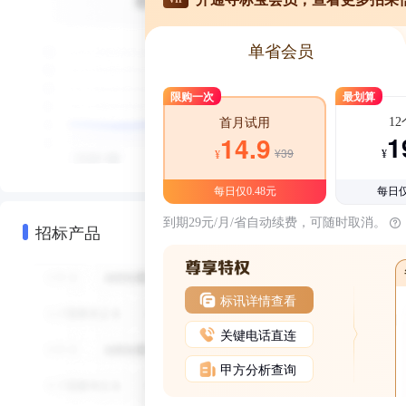
单省会员
限购一次
最划算
1
首月试用
1
14.9
¥39
¥
¥
每日仅0.48元
每日仅
到期29元/月/省自动续费，可随时取消。
招标产品
标讯详情查看
关键电话直连
甲方分析查询