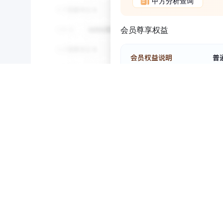
甲方分析查询
会员尊享权益
NEW
HOT
5折起
招标联系人
暂时没有搜索结果…
安**
安
安
安
个
21
相关项目：
相关项
立即查看
电话：
093
88
电话：
1
*******