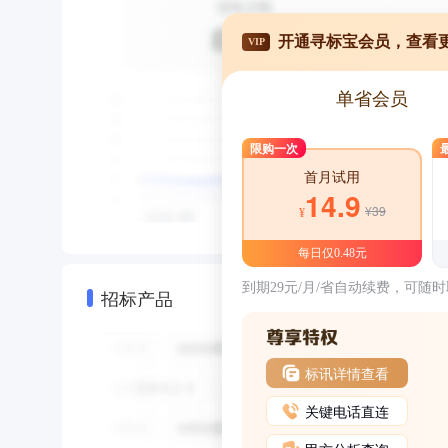
开通寻标宝会员，查看
VIP
单省会员
限购一次
首月试用
14.9
¥39
¥
每日仅0.48元
到期29元/月/省自动续费，可随
招标产品
标讯详情查看
关键电话直连