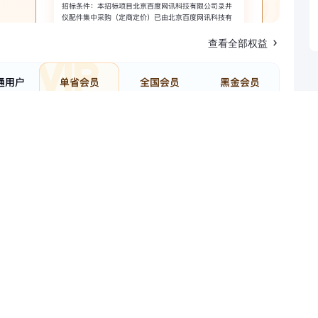
查看全部权益
**
王*
王
个
个
15
12
目：
相关项目：
立即查看
立
80
89
电话：
151
98
******
******