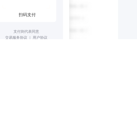
扫码支付
支付则代表同意
交易服务协议
｜
用户协议
发票获取
查看更多
王*
王
个
5
相关项目：
即查看
立即查看
电话：
199
69
******