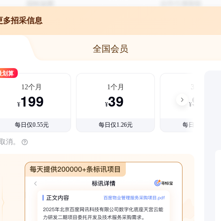
更多招采信息
全国会员
最划算
12个月
1个月
3个月
199
39
99
¥
¥
¥
每日仅0.55元
每日仅1.26元
每日仅1.08元
时取消。