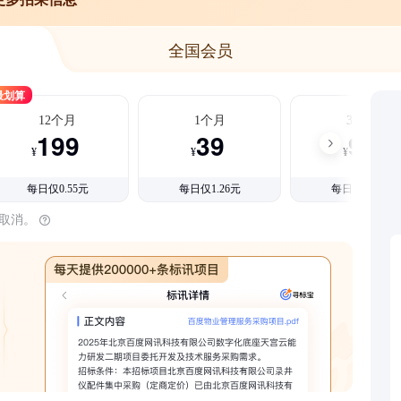
全国会员
最划算
12个月
1个月
3个月
199
39
99
¥
¥
¥
每日仅0.55元
每日仅1.26元
每日仅1.08元
时取消。