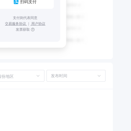
扫码支付
支付则代表同意
交易服务协议
｜
用户协议
发票获取
省份地区