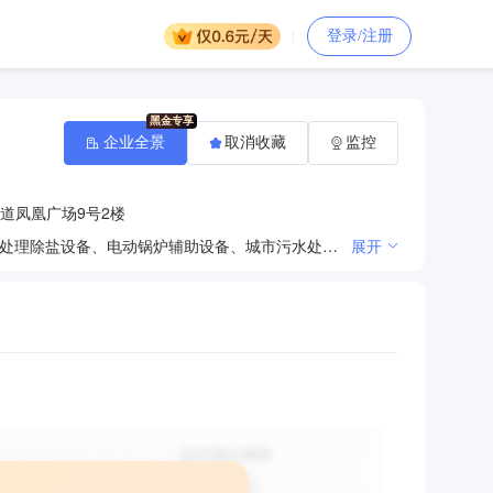
登录/注册
企业全景
取消收藏
监控
道凤凰广场9号2楼
水处理技术的研发及服务；环境污染防治工程设计；环境污染防治设备、水处理环保工程设备、电站锅炉处理除盐设备、电动锅炉辅助设备、城市污水处理设备、自来水生产设备、净水软化设备、过滤设备、消毒设备、给排水设备、工业废水处理设备、循环水设备、玻璃钢复合设备、水泵、风机的销售；建筑工程、市政工程、钢结构工程设计、施工及相关科学研究成果推广、应用；机械设备的安装；货物或技术进出口（国家禁止或涉及行政审批的货物和技术进出口除外）。（依法须经批准的项目，经相关部门批准后方可开展经营活动）
展开