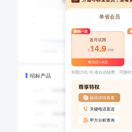
单省会员
限购一次
首月试用
14.9
¥39
¥
每日仅0.48元
到期29元/月/省自动续费，可随
招标产品
标讯详情查看
关键电话直连
甲方分析查询