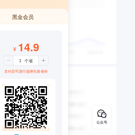
黑金会员
14.9
¥
支付后可进行选择生效省份
公众号