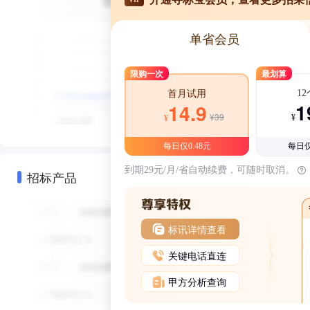
单省会员
限购一次
最划算
1
首月试用
1
14.9
¥39
¥
¥
每日仅0.48元
每日仅
到期29元/月/省自动续费，可随时取消。
招标产品
标讯详情查看
关键电话直连
甲方分析查询