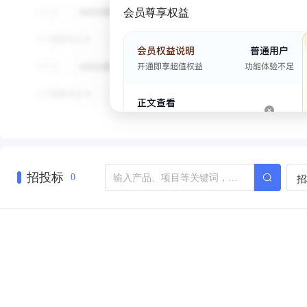
会员尊享权益
招投标
招
0