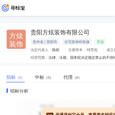
贵阳方炫装饰有限公司
方炫
装饰
贵州省 | 贵阳市
住宅装饰和装修
开业
法定代表人：
陈岗
注册资本：
10万元
成立
经营范围：
招标
中标
代理
（0）
（0）
（0）
招标分析
开通寻标宝会员，查看更多招采
VIP