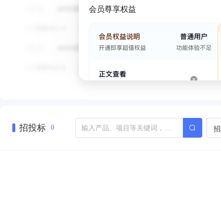
会员尊享权益
招投标
招
0