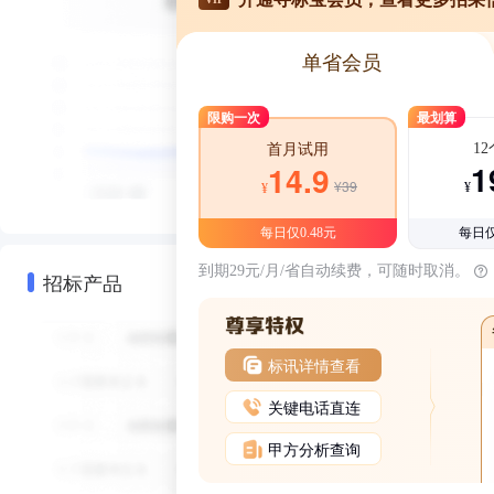
单省会员
限购一次
最划算
1
首月试用
1
14.9
¥39
¥
¥
每日仅0.48元
每日仅
到期29元/月/省自动续费，可随时取消。
招标产品
标讯详情查看
关键电话直连
甲方分析查询