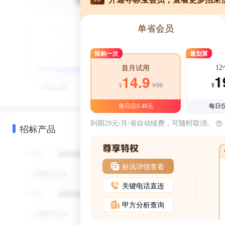
单省会员
限购一次
最划算
1
首月试用
1
14.9
¥39
¥
¥
每日仅0.48元
每日仅
到期29元/月/省自动续费，可随时取消。
招标产品
标讯详情查看
关键电话直连
甲方分析查询