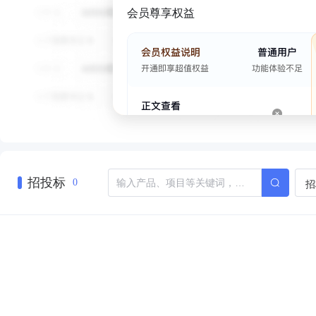
会员尊享权益
招投标
招
0