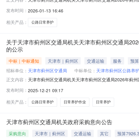
期：2026年01月13日发布来源：天津市蓟州区交通局
发布时间：
2026-01-13 16:46
普通国省级公路、区县级公路、乡村公路日常养护项目实施
公路、区县级
相关产品：
公路日常养护
关于天津市蓟州区交通局机关天津市蓟州区交通局20
的公示
中标｜中标通知
天津市｜蓟州区
交通运输
服务
预算
招标单位：
天津市蓟州区交通局
中标单位：
天津市蓟州区公路养
天津市蓟州区交通局机关天津市蓟州区交通局2026年蓟州
正文内容：
蓟州区交通局机关一、项目信息采购人：天津市蓟州区交通
发布时间：
2025-12-21 09:17
或服务的说明：2026年蓟州区管辖范围内公路设施进行
维修、栏杆地袱油饰粉刷、护栏
相关产品：
公路日常养护
日常养护作业
日常养护
天津市蓟州区交通局机关政府采购意向公告
采购意向
天津市｜蓟州区
交通运输
其它
预算7926.