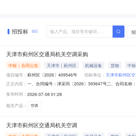
招投标
招
165
天津市蓟州区交通局机关空调采购
中标｜合同公告
天津市｜蓟州区
机械设备
货物
中标
项目编号：
蓟州区〔2026〕409546号
招标单位：
天津市蓟州区交
一、合同编号：津采同〔2026〕393647号二、合同名
正文内容：
人（甲方）：天津市蓟州区交通局机关地址：天津市蓟州区天
发布时间：
2026-07-08 01:28
开区黄河道与密云路交口熙汇中心1-1-6F-A115联系方
相关产品：
空调
天津市蓟州区交通局机关空调