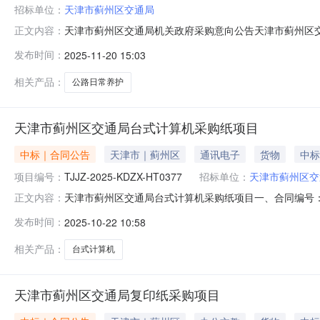
招标单位：
天津市蓟州区交通局
天津市蓟州区交通局机关政府采购意向公告天津市蓟州区交通
正文内容：
工作方案》的有关要求，现将天津市蓟州区交通局机关202
发布时间：
2025-11-20 15:03
购政策备注1天津市蓟州区交通局2026年蓟州区普通国
常养护项目7,92
相关产品：
公路日常养护
天津市蓟州区交通局台式计算机采购纸项目
中标｜合同公告
天津市｜蓟州区
通讯电子
货物
中标
项目编号：
TJJZ-2025-KDZX-HT0377
招标单位：
天津市蓟州区交
天津市蓟州区交通局台式计算机采购纸项目一、合同编号：TJ
正文内容：
算机CE520F四、合同主体需方：天津市蓟州区交通局地址
发布时间：
2025-10-22 10:58
址：天津市和平区**********联系人：王萍联系电话：138*
相关产品：
台式计算机
天津市蓟州区交通局复印纸采购项目