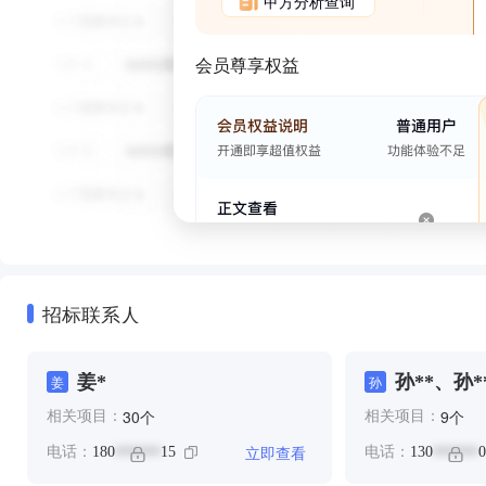
甲方分析查询
会员尊享权益
招标联系人
姜*
孙**、孙*
姜
孙
个
个
30
9
相关项目：
相关项目：
立即查看
电话：
180
15
电话：
130
0
******
******