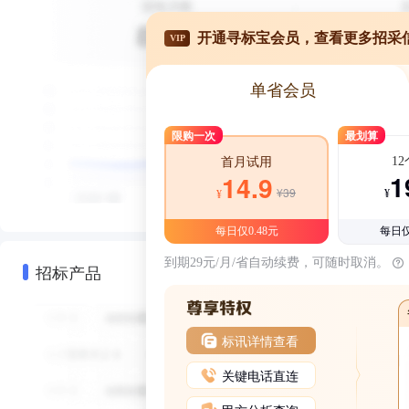
开通寻标宝会员，查看更多招采
VIP
单省会员
限购一次
最划算
1
首月试用
1
14.9
¥39
¥
¥
每日仅0.48元
每日仅
到期29元/月/省自动续费，可随时取消。
招标产品
标讯详情查看
关键电话直连