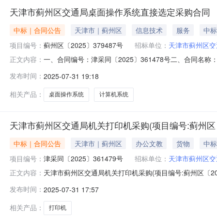
天津市蓟州区交通局桌面操作系统直接选定采购合同
中标｜合同公告
天津市｜蓟州区
信息技术
服务
中标
项目编号：
蓟州区〔2025〕379487号
招标单位：
天津市蓟州区交
一、合同编号：津采同〔2025〕361478号二、合同名
正文内容：
统采购五、合同主体采购人（甲方）：天津市蓟州区交通局机
发布时间：
2025-07-31 19:18
新华路183号511室联系方式：022-23353146
统V
相关产品：
桌面操作系统
计算机系统
天津市蓟州区交通局机关打印机采购(项目编号:蓟州区〔20
中标｜合同公告
天津市｜蓟州区
办公文教
货物
中标
项目编号：
津采同〔2025〕361479号
招标单位：
天津市蓟州区交
天津市蓟州区交通局机关打印机采购(项目编号:蓟州区〔20
正文内容：
〔2025〕361479号二、合同名称：天津市蓟州区交通
发布时间：
2025-07-31 17:57
（甲方）：天津市蓟州区交通局机关地址：蓟州区人民西大街
厦16
相关产品：
打印机