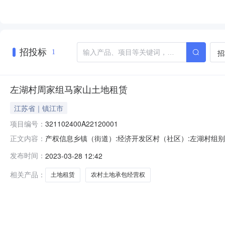
招投标
招
1
左湖村周家组马家山土地租赁
江苏省｜镇江市
项目编号：
321102400A22120001
产权信息乡镇（街道）:经济开发区村（社区）:左湖村组别：
正文内容：
组马家山土地租赁项目四至：东至：南至：西至：北至：
发布时间：
2023-03-28 12:42
他权利人：否他项权利人：项目审查信息项目审查表：1.JPG1.JPG2
相关产品：
土地租赁
农村土地承包经营权