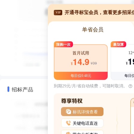
开通寻标宝会员，查看更多招采
VIP
单省会员
限购一次
最划算
1
首月试用
1
14.9
¥39
¥
¥
每日仅0.48元
每日仅
到期29元/月/省自动续费，可随时取消。
招标产品
标讯详情查看
关键电话直连