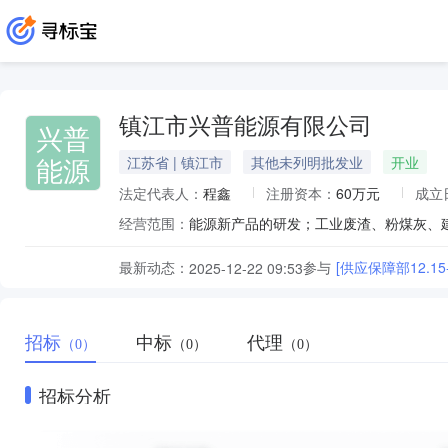
镇江市兴普能源有限公司
兴普
能源
江苏省 | 镇江市
其他未列明批发业
开业
法定代表人：
程鑫
注册资本：
60万元
成立
经营范围：
最新动态：
参与
[供应保障部12.15
2025-12-22 09:53
招标
中标
代理
（0）
（0）
（0）
招标分析