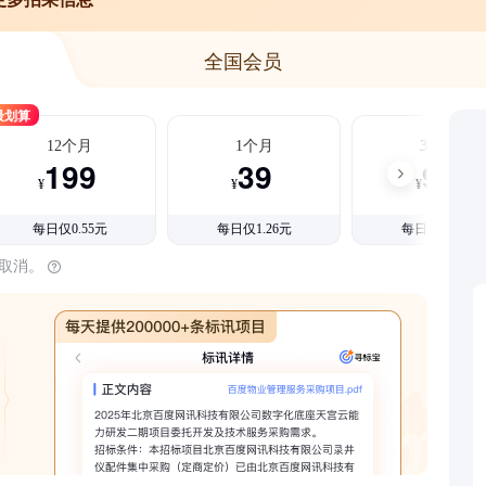
全国会员
最划算
12个月
1个月
3个月
199
39
99
¥
¥
¥
每日仅0.55元
每日仅1.26元
每日仅1.08元
时取消。