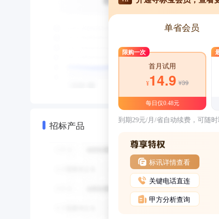
单省会员
限购一次
首月试用
14.9
¥39
¥
每日仅0.48元
到期29元/月/省自动续费，可随
招标产品
标讯详情查看
关键电话直连
甲方分析查询