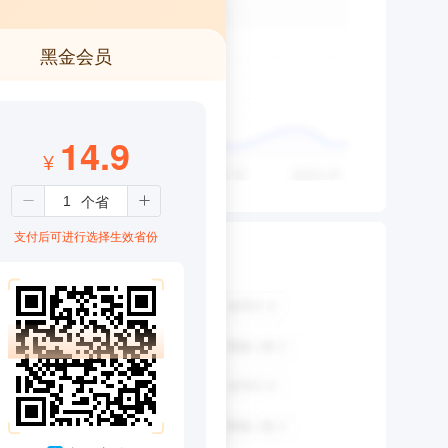
黑金会员
14.9
¥
支付后可进行选择生效省份