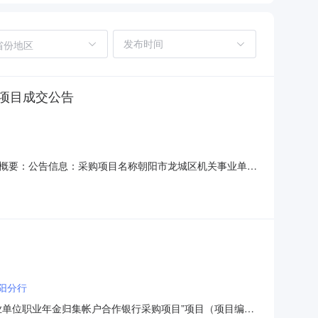
省份地区
项目成交公告
概要：公告信息：采购项目名称朝阳市龙城区机关事业单位
理局行政区域龙城区公告时间2018年12月19日08:08
来源采购人员名单张成仁、李萍、朱海云总成交金额
阳分行
单位职业年金归集帐户合作银行采购项目”项目（项目编