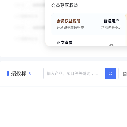
会员尊享权益
招投标
招
0