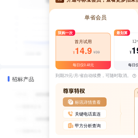
单省会员
限购一次
最划算
1
首月试用
1
14.9
¥39
¥
¥
每日仅0.48元
每日仅
到期29元/月/省自动续费，可随时取消。
招标产品
标讯详情查看
关键电话直连
甲方分析查询