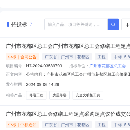
招投标
中
7
广州市花都区总工会广州市花都区总工会修缮工程定
中标｜合同公告
广东省｜广州市｜花都区
工程
中标15.
项目编号：
HT-2024-03589793
招标单位：
广州市花都区总工会
公告内容：广州市花都区总工会广州市花都区总工会修缮工程
正文内容：
点服务定点议价采购合同三、项目编号DDYJ-2024-1
发布时间：
2024-09-06 14:26
市-花都区新华路73号花都区总工会联系*式：868323
相关产品：
修缮工程
房屋修缮
安全文明施工费
广州市花都区总工会修缮工程定点采购定点议价成交
中标｜中标通知
广东省｜广州市｜花都区
工程
中标15.