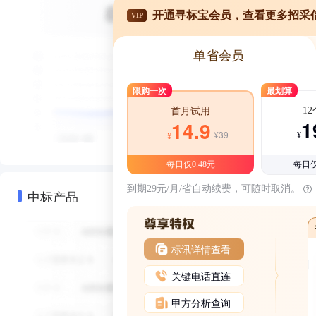
开通寻标宝会员，查看更多招采
VIP
单省会员
限购一次
最划算
1
首月试用
1
14.9
¥39
¥
¥
每日仅0.48元
每日仅
到期29元/月/省自动续费，可随时取消。
中标产品
标讯详情查看
关键电话直连
甲方分析查询