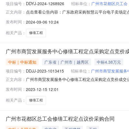
项目编号：
DDYJ-2024-1268926
招标单位：
广州市花都区总工会
点击查看公告内容：广东政府采购智慧云平台电子卖场定点议价成
正文内容：
0609:41:09启动。现将本次议价结果公布如下：本项
发布时间：
2024-09-06 10:24
佰元整）（三）成交标的明细服务描述数量单位供应商报价(
相关产品：
修缮工程
广州市商贸发展服务中心修缮工程定点采购定点竞价
中标｜中标通知
广东省｜广州市｜越秀区
中标4.38万元
项目编号：
DDJJ-2023-1013415
招标单位：
广州市商贸发展服务
广州市商贸发展服务中心修缮工程定点采购定点竞价成交
正文内容：
目编号：DDJJ-2023-1013415采购计划编号：440101-2
发布时间：
2023-12-15 12:01
一、报价情况本次竞价共有4家供应商提交了报价。经评审
相关产品：
修缮工程
广州市花都区总工会修缮工程定点议价采购合同