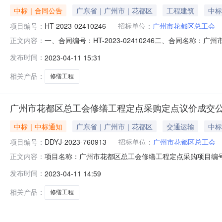
中标｜合同公告
广东省｜广州市｜花都区
工程建筑
中标
项目编号：
HT-2023-02410246
招标单位：
广州市花都区总工会
一、合同编号：HT-2023-02410246二、合同名称：
正文内容：
程定点采购五、合同主体采购人（甲方）：广州市花都区总工
发布时间：
2023-04-11 15:31
广东联动建筑工程有限公司地址：广州市花都区新雅街清布村辕
相关产品：
修缮工程
广州市花都区总工会修缮工程定点采购定点议价成交
中标｜中标通知
广东省｜广州市｜花都区
交通运输
中标
项目编号：
DDYJ-2023-760913
招标单位：
广州市花都区总工会
项目名称：广州市花都区总工会修缮工程定点采购项目编号：DDY
正文内容：
筑工程有限公司（二）成交价：3760.50（叁仟柒佰陆
发布时间：
2023-04-11 14:59
工费(元)：0余泥渣土场外运输排放费(元)：0暂列金额
相关产品：
修缮工程