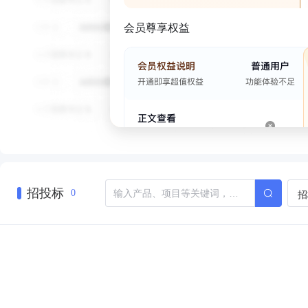
会员尊享权益
招投标
招
0