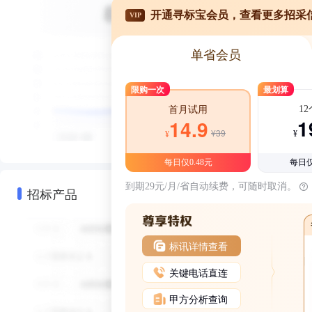
开通寻标宝会员，查看更多招采
VIP
单省会员
限购一次
最划算
1
首月试用
1
14.9
¥39
¥
¥
每日仅0.48元
每日仅
到期29元/月/省自动续费，可随时取消。
招标产品
标讯详情查看
关键电话直连
甲方分析查询