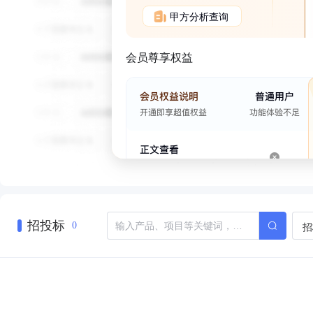
甲方分析查询
会员尊享权益
招投标
招
0