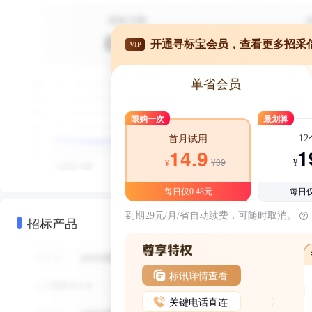
开通寻标宝会员，查看更多招采
VIP
单省会员
限购一次
最划算
1
首月试用
1
14.9
¥39
¥
¥
每日仅0.48元
每日仅
到期29元/月/省自动续费，可随时取消。
招标产品
标讯详情查看
关键电话直连