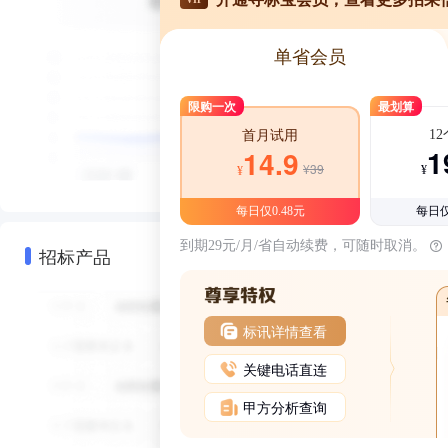
单省会员
限购一次
最划算
1
首月试用
1
14.9
¥39
¥
¥
每日仅0.48元
每日仅
到期29元/月/省自动续费，可随时取消。
招标产品
标讯详情查看
关键电话直连
甲方分析查询