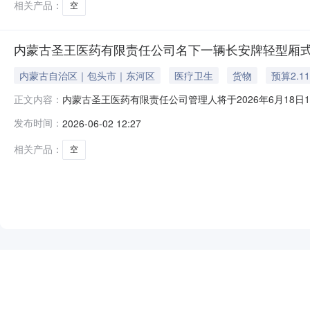
相关产品：
空
内蒙古圣王医药有限责任公司名下一辆长安牌轻型厢
内蒙古自治区｜包头市｜东河区
医疗卫生
货物
预算2.1
内蒙古圣王医药有限责任公司管理人将于2026年6月18日
正文内容：
督单位：包头市中级人民法院，网址：https://auctio
发布时间：
2026-06-02 12:27
安牌轻型厢式货车。起拍价：21168元，保证金：420
相关产品：
空
NEW
HOT
5折起