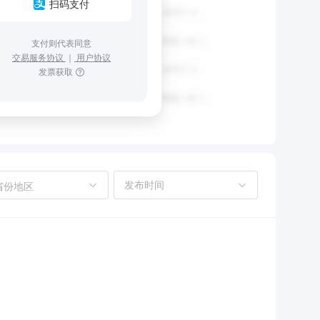
扫码支付
支付则代表同意
交易服务协议
｜
用户协议
发票获取
省份地区