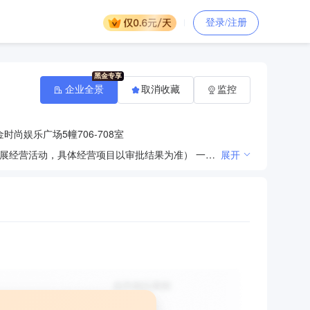
登录/注册
企业全景
取消收藏
监控
尚娱乐广场5幢706-708室
许可项目：第一类增值电信业务；第二类增值电信业务（依法须经批准的项目，经相关部门批准后方可开展经营活动，具体经营项目以审批结果为准） 一般项目：组织文化艺术交流活动；教育咨询服务（不含涉许可审批的教育培训活动）；业务培训（不含教育培训、职业技能培训等需取得许可的培训）；会议及展览服务；其他文化艺术经纪代理；工艺美术品及礼仪用品销售（象牙及其制品除外）；娱乐性展览；互联网销售（除销售需要许可的商品）；个人互联网直播服务；互联网数据服务（除依法须经批准的项目外，凭营业执照依法自主开展经营活动）
展开