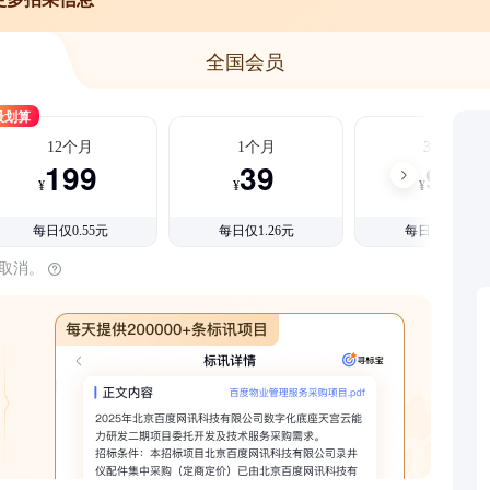
全国会员
最划算
12个月
1个月
3个月
199
39
99
¥
¥
¥
每日仅0.55元
每日仅1.26元
每日仅1.08元
时取消。