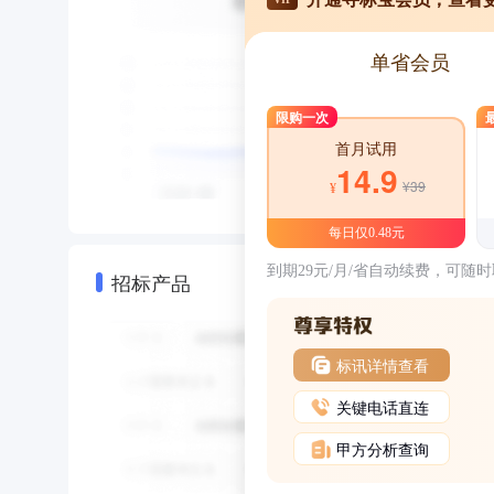
单省会员
限购一次
首月试用
14.9
¥39
¥
每日仅0.48元
到期29元/月/省自动续费，可随
招标产品
标讯详情查看
关键电话直连
甲方分析查询