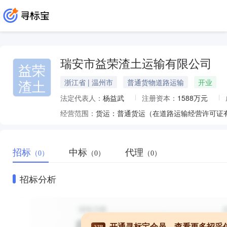
瑞安市益荣渣土运输有限公司
益荣
渣土
浙江省 | 温州市
普通货物道路运输
开业
法定代表人：
杨益武
注册资本：
1588万元
经营范围：
招标
中标
代理
（0）
（0）
（0）
招标分析
开通寻标宝会员，查看更多招采
VIP