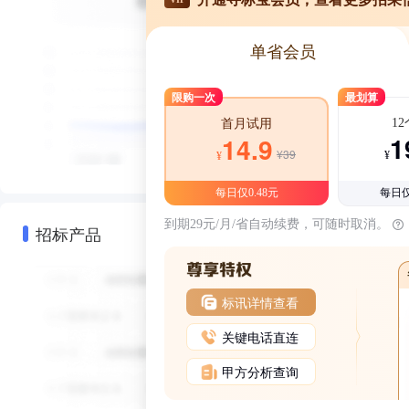
单省会员
限购一次
最划算
1
首月试用
1
14.9
¥39
¥
¥
每日仅0.48元
每日仅
到期29元/月/省自动续费，可随时取消。
招标产品
标讯详情查看
关键电话直连
甲方分析查询