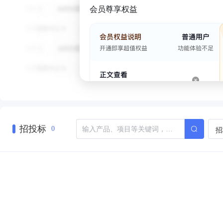
会员尊享权益
招投标
招
0