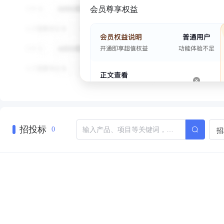
会员尊享权益
招投标
招
0