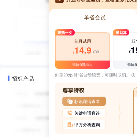
单省会员
限购一次
最划算
1
首月试用
1
14.9
¥39
¥
¥
每日仅0.48元
每日仅
到期29元/月/省自动续费，可随时取消。
招标产品
标讯详情查看
关键电话直连
甲方分析查询