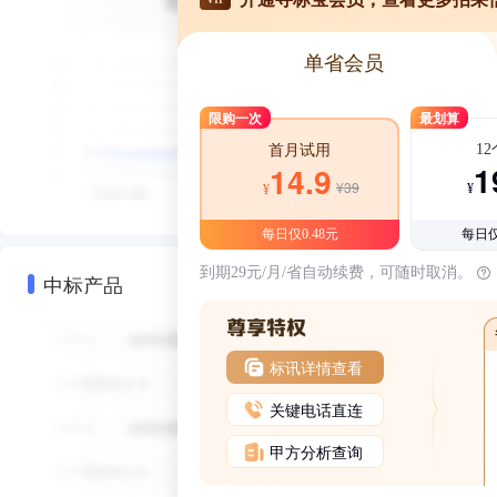
单省会员
限购一次
最划算
1
首月试用
1
14.9
¥39
¥
¥
每日仅0.48元
每日仅
到期29元/月/省自动续费，可随时取消。
中标产品
标讯详情查看
关键电话直连
甲方分析查询