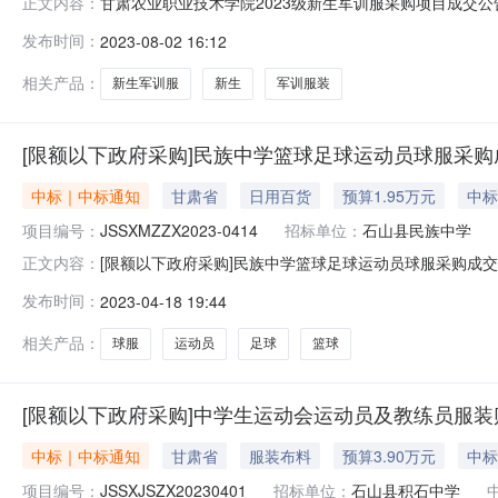
甘肃农业职业技术学院2023级新生军训服采购项目成交公
正文内容：
争性磋商的形式进行采购，磋商小组于2023年07月31日评定成交
发布时间：
2023-08-02 16:12
内容：采购2023级新生军训服装一批。3、服务期：自合同签
相关产品：
新生军训服
新生
军训服装
[限额以下政府采购]民族中学篮球足球运动员球服采购
中标｜中标通知
甘肃省
日用百货
预算1.95万元
中标
项目编号：
JSSXMZZX2023-0414
招标单位：
石山县民族中学
[限额以下政府采购]民族中学篮球足球运动员球服采购成
正文内容：
常公示公示开始时间2023-04-1816:13:26公示截止时
发布时间：
2023-04-18 19:44
价格状态1民族中学篮球足球运动员球服采购001JSSXMZZX20
相关产品：
球服
运动员
足球
篮球
[限额以下政府采购]中学生运动会运动员及教练员服
中标｜中标通知
甘肃省
服装布料
预算3.90万元
中标
项目编号：
JSSXJSZX20230401
招标单位：
石山县积石中学