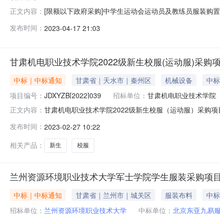
[限额以下政府采购]中学生运动会运动员及教练员服装购
正文内容：
示公示类型正常公示公示开始时间2023-04-1718:07:2
发布时间：
2023-04-17 21:03
成交企业成交价格状态1中学生运动会运动员及教练员服装购置00
甘肃机电职业技术学院2022级新生校服(运动服)采购
中标｜中标通知
甘肃省｜天水市｜秦州区
机械设备
中标
项目编号：
JDXYZB[2022]039
招标单位：
甘肃机电职业技术学院
甘肃机电职业技术学院2022级新生校服（运动服）采购项目
正文内容：
三、中标信息供应商名称：北京东亚九易服装有限公司供应商
发布时间：
2023-02-27 10:22
四、主要标的信息序号物资名称品牌、规格型号生产（加工、制
相关产品：
新生
校服
兰州资源环境职业技术大学军士学院学生服装采购项
中标｜中标通知
甘肃省｜兰州市｜城关区
服装布料
中标
招标单位：
兰州资源环境职业技术大学
中标单位：
北京东亚九易