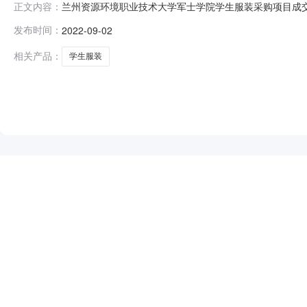
兰州资源环境职业技术大学军士学院学生服装采购项目成交
正文内容：
定评标结果，现将结果公布如下：招标内容及成交结果1.
发布时间：
2022-09-02
交供应商：北京东亚九易服装有限公司成交金额：1086元/
25日五、采购单位联系人
相关产品：
学生服装
NEW
HOT
5折起
暂时没有搜索结果…