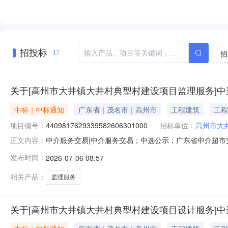
招投标
招
17
关于[高州市大井镇大井村典型村建设项目监理服务]
中标｜中标通知
广东省｜茂名市｜高州市
工程建筑
工程
项目编号：
4409817629339582606301000
招标单位：
高州市大
中介服务交易|中介服务交易；中选公示；广东省中介超市交易系
正文内容：
目业主名称：高州市大井镇大井村民委员会中介服务事项：
发布时间：
2026-07-06 08:57
额按照工程监理计费标准下浮，最终以财政审核为准。选取中
限公司
相关产品：
监理服务
关于[高州市大井镇大井村典型村建设项目设计服务]