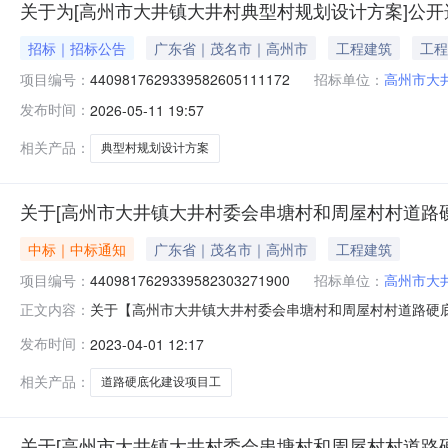
关于为[高州市大井镇大井村典型村规划设计方案]公开
招标｜招标公告
广东省｜茂名市｜高州市
工程建筑
工程
项目编号：
4409817629339582605111172
招标单位：
高州市大
发布时间：
2026-05-11 19:57
相关产品：
典型村规划设计方案
关于[高州市大井镇大井村委会串塘村和周屋村村道路
中标｜中标通知
广东省｜茂名市｜高州市
工程建筑
项目编号：
4409817629339582303271900
招标单位：
高州市大
关于【高州市大井镇大井村委会串塘村和周屋村村道路硬底化
正文内容：
委员会公开选取工程设计中介服务机构，现将中选结果相
发布时间：
2023-04-01 12:17
项目采购）投资审批项目否采购项目编码：4409817629
取业主单位
相关产品：
道路硬底化建设项目工
关于[高州市大井镇大井村委会串塘村和周屋村村道路