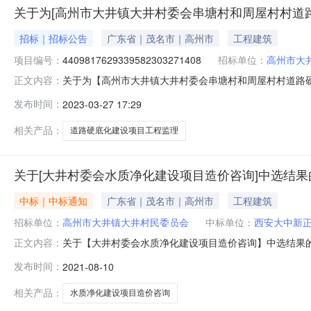
关于为[高州市大井镇大井村委会串塘村和周屋村村道路
招标｜招标公告
广东省｜茂名市｜高州市
工程建筑
项目编号：
4409817629339582303271408
招标单位：
高州市大
关于为【高州市大井镇大井村委会串塘村和周屋村村道路硬底
正文内容：
镇大井村民委员会公开选取工程监理中介服务机构，现将
发布时间：
2023-03-27 17:29
构，未被选中的机构不应有任何异议。项目业主高州市大
（属于非行政管理的中介服务项目采
相关产品：
道路硬底化建设项目工程监理
关于[大井村委会水质净化建设项目造价咨询]中选结果
中标｜中标通知
广东省｜茂名市｜高州市
工程建筑
招标单位：
高州市大井镇大井村民委员会
中标单位：
西安大中新
关于【大井村委会水质净化建设项目造价咨询】中选结果的公
正文内容：
单位于2021-08-0917:30，在广东省网上中介
发布时间：
2021-08-10
井镇大井村民委员会采购项目名称：大井村委会水质净化建
明：无要求，
相关产品：
水质净化建设项目造价咨询