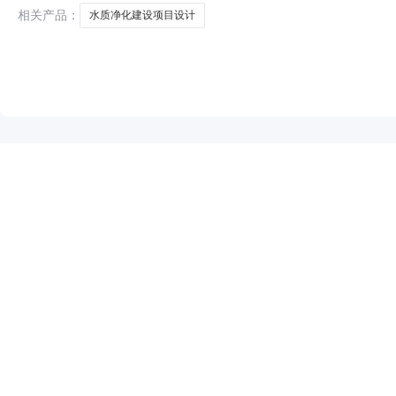
村委会水质净化建设项目设
相关产品：
水质净化建设项目设计
NEW
HOT
5折起
暂时没有搜索结果…