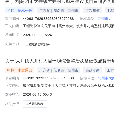
关于为[高州市大井镇大井村典型村建设项目造价咨询服
招标｜招标公告
广东省｜茂名市｜高州市
工程建筑
工程
项目编号：
4409817629339582606270068
招标单位：
高州市大
工程造价咨询关于为【高州市大井镇大井村典型村建设项目造
正文内容：
井村民委员会公开选取工程造价咨询中介服务机构，现将
发布时间：
2026-06-29 15:24
中介服务事项无（属于非行政管理的中介服务项目采购）投资审批项
服
相关产品：
工程造价咨询服务
关于[大井镇大井村人居环境综合整治及基础设施提升
中标｜中标通知
广东省｜茂名市｜高州市
市政基建
工程
项目编号：
4409817629339582606040630
招标单位：
高州市大
城乡规划编制关于【大井镇大井村人居环境综合整治及基础设
正文内容：
井村民委员会公开选取城乡规划编制中介服务机构，现将
发布时间：
2026-06-10 05:43
的中介服务项目采购）投资审批项目否采购项目编码：4409817629
相关产品：
城乡规划编制