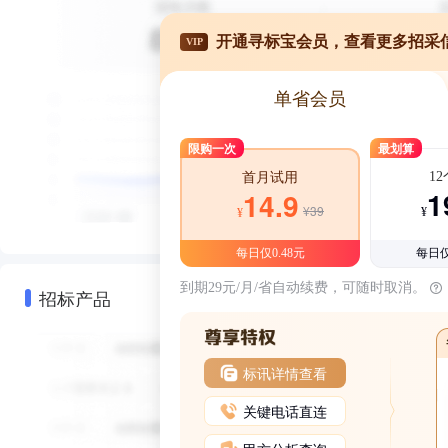
开通寻标宝会员，查看更多招采
VIP
单省会员
限购一次
最划算
1
首月试用
1
14.9
¥39
¥
¥
每日仅0.48元
每日仅
到期29元/月/省自动续费，可随时取消。
招标产品
标讯详情查看
关键电话直连