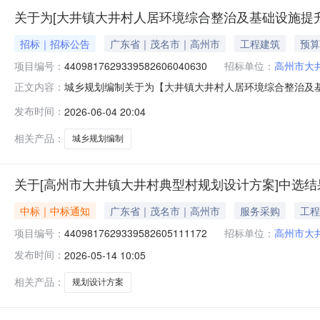
关于为[大井镇大井村人居环境综合整治及基础设施提升
招标｜招标公告
广东省｜茂名市｜高州市
工程建筑
预算
项目编号：
4409817629339582606040630
招标单位：
高州市大
城乡规划编制关于为【大井镇大井村人居环境综合整治及基础
正文内容：
高州市大井镇大井村民委员会公开选取城乡规划编制中介
发布时间：
2026-06-04 20:04
基础设施提升项目城乡规划编制中介服务事项无（属于非行政管理
（￥1,000,000
相关产品：
城乡规划编制
关于[高州市大井镇大井村典型村规划设计方案]中选结
中标｜中标通知
广东省｜茂名市｜高州市
服务采购
工程
项目编号：
4409817629339582605111172
招标单位：
高州市大
发布时间：
2026-05-14 10:05
相关产品：
规划设计方案