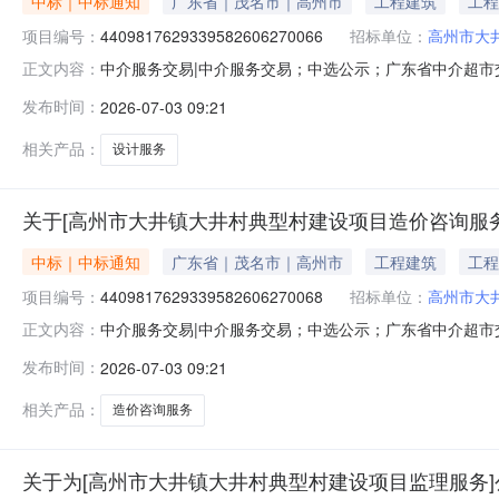
中标｜中标通知
广东省｜茂名市｜高州市
工程建筑
工程
项目编号：
4409817629339582606270066
招标单位：
高州市大
中介服务交易|中介服务交易；中选公示；广东省中介超市交易系
正文内容：
目业主名称：高州市大井镇大井村民委员会中介服务事项：
发布时间：
2026-07-03 09:21
额以财审审定设计费结合中标下浮率进行计算选取中介机构方
构联系
相关产品：
设计服务
关于[高州市大井镇大井村典型村建设项目造价咨询服
中标｜中标通知
广东省｜茂名市｜高州市
工程建筑
工程
项目编号：
4409817629339582606270068
招标单位：
高州市大
中介服务交易|中介服务交易；中选公示；广东省中介超市交易系
正文内容：
务项目业主名称：高州市大井镇大井村民委员会中介服务事
发布时间：
2026-07-03 09:21
终服务金额以双方合同为准选取中介机构方式：方案择优选取
省铜仁
相关产品：
造价咨询服务
关于为[高州市大井镇大井村典型村建设项目监理服务]