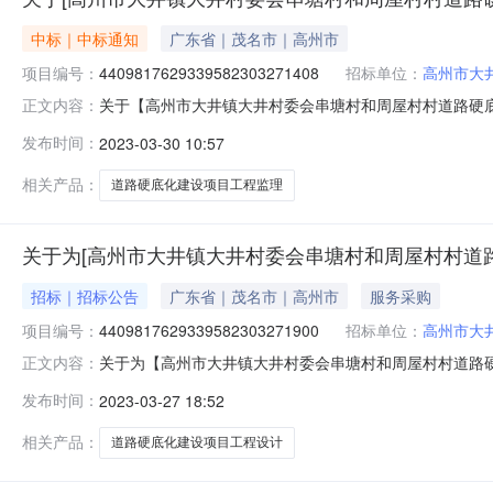
中标｜中标通知
广东省｜茂名市｜高州市
项目编号：
4409817629339582303271408
招标单位：
高州市大
关于【高州市大井镇大井村委会串塘村和周屋村村道路硬底化
正文内容：
委员会公开选取工程监理中介服务机构，现将中选结果相
发布时间：
2023-03-30 10:57
项目采购）投资审批项目否采购项目编码：4409817629
选取业主单
相关产品：
道路硬底化建设项目工程监理
关于为[高州市大井镇大井村委会串塘村和周屋村村道路
招标｜招标公告
广东省｜茂名市｜高州市
服务采购
项目编号：
4409817629339582303271900
招标单位：
高州市大
关于为【高州市大井镇大井村委会串塘村和周屋村村道路硬底
正文内容：
镇大井村民委员会公开选取工程设计中介服务机构，现将
发布时间：
2023-03-27 18:52
构，未被选中的机构不应有任何异议。项目业主高州市大
（属于非行政管理的中介服务项目采
相关产品：
道路硬底化建设项目工程设计