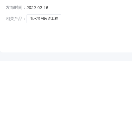
(元)质量目标工期备注1福建华彩建设有限公司胡永冰、闽2352
发布时间：
2022-02-16
建设工程有限公司陈梅芳、闽235202020200469920
相关产品：
雨水管网改造工程