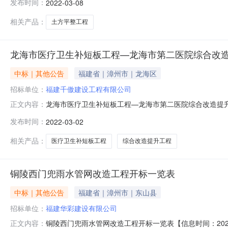
发布时间：
2022-03-08
设工程有限公司5106256.03黄德祥、闽235201120
相关产品：
土方平整工程
龙海市医疗卫生补短板工程—龙海市第二医院综合改造
中标｜其他公告
福建省｜漳州市｜龙海区
招标单位：
福建千傲建设工程有限公司
龙海市医疗卫生补短板工程—龙海市第二医院综合改造提升工
正文内容：
标段1（施工）开标记录表序投标人名称投标报价(元)项目负
发布时间：
2022-03-02
2352020202109480国家现行《工程施工质量验收规范
收规
相关产品：
医疗卫生补短板工程
综合改造提升工程
铜陵西门兜雨水管网改造工程开标一览表
中标｜其他公告
福建省｜漳州市｜东山县
招标单位：
福建华彩建设有限公司
铜陵西门兜雨水管网改造工程开标一览表【信息时间：202
正文内容：