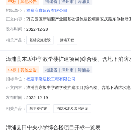
中标｜其他公告
福建省｜漳州市｜漳浦县
招标单位：
福建润鑫建设有限公司
万安园区新能源产业园基础设施建设项目安庆路东侧挡墙工程
正文内容：
人名称投标报价(元)项目负责人姓名及其建造师注册编号质量目
发布时间：
2022-12-28
范》规定的合格1802福建百润建设工程有限公司3657140
相关产品：
基础设施建设
挡墙工程
漳浦县东坂中学教学楼扩建项目(综合楼、含地下消防
NEW
HOT
5折起
中标｜其他公告
福建省｜漳州市｜漳浦县
招标单位：
福建宇隆建设工程有限公司
漳浦县东坂中学教学楼扩建项目(综合楼、含地下消防水池及
正文内容：
建设项目）开标记录表序投标人名称投标报价(元)项目负责人
发布时间：
2022-12-19
2352012201361286国家现行《工程施工质量验收规范》
相关产品：
教学楼扩建
消防水池及泵房建设
暂时没有搜索结果…
漳浦县田中央小学综合楼项目开标一览表