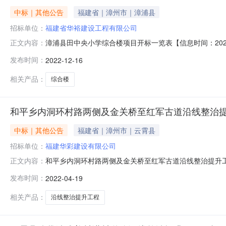
中标｜其他公告
福建省｜漳州市｜漳浦县
招标单位：
福建省华裕建设工程有限公司
漳浦县田中央小学综合楼项目开标一览表【信息时间：202
正文内容：
标工期(日历天)备注1福建省华裕建设工程有限公司*21533
发布时间：
2022-12-16
*215332张春燕、闽235201*20157*7**国家现行
相关产品：
综合楼
和平乡内洞环村路两侧及金关桥至红军古道沿线整治
中标｜其他公告
福建省｜漳州市｜云霄县
招标单位：
福建华彩建设有限公司
和平乡内洞环村路两侧及金关桥至红军古道沿线整治提升工程
正文内容：
人名称投标报价(元)项目负责人姓名及其建造师注册证书号质量
发布时间：
2022-04-19
范》的合格1202厦门市仁得建设工程有限公司2076164.
相关产品：
沿线整治提升工程