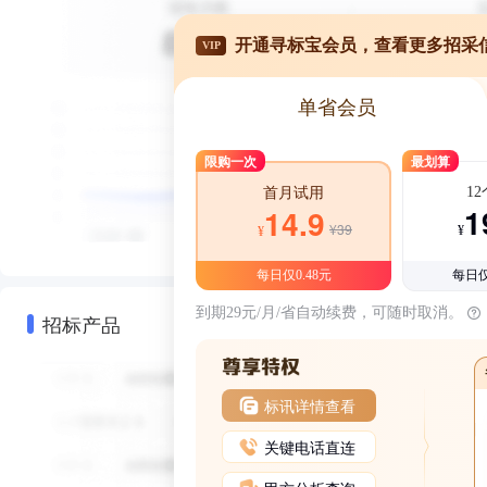
开通寻标宝会员，查看更多招采
VIP
单省会员
限购一次
最划算
1
首月试用
1
14.9
¥39
¥
¥
每日仅0.48元
每日仅
到期29元/月/省自动续费，可随时取消。
招标产品
标讯详情查看
关键电话直连