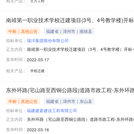
相关产品：
土方工程
南靖第一职业技术学校迁建项目(3号、4号教学楼)开
中标｜其他公告
福建省｜漳州市｜南靖县
招标单位：
瑞沣集团股份有限公司
南靖第一职业技术学校迁建项目（3号、4号教学楼）开标一
正文内容：
及其建造师注册证书号投标保证金(元)投标报价(元)质量目标工
发布时间：
2022-03-17
范》的合格标准210个2福建省环睿建设工程有限公司颜菲、闽23
相关产品：
学校迁建
东外环路(宅山路至西铜公路段)道路市政工程-东外环
中标｜其他公告
福建省｜漳州市｜东山县
招标单位：
福建建庭建设工程有限公司
东外环路（宅山路至西铜公路段）道路市政工程-东外环路教
正文内容：
铜公路段开标记录表序投标人名称项目负责人及其建造师注
发布时间：
2022-03-16
23520162017869941700007683883达