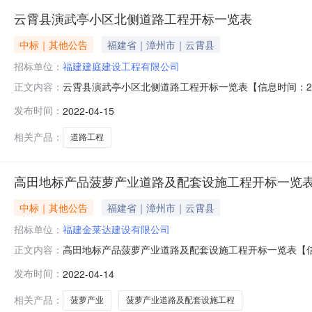
云霄县演武亭小区北侧道路工程开标一览表
中标｜其他公告
福建省｜漳州市｜云霄县
招标单位：
福建建庭建设工程有限公司
云霄县演武亭小区北侧道路工程开标一览表【信息时间：20
正文内容：
报价(元)质量目标工期备注1福建建庭建设工程有限公司饶雪强、
发布时间：
2022-04-15
施工验收规范合格标准2402厦门集城建设有限公司康勇闽235
相关产品：
道路工程
高田地标产品菠萝产业道路及配套设施工程开标一览
中标｜其他公告
福建省｜漳州市｜云霄县
招标单位：
福建金莱达建设有限公司
高田地标产品菠萝产业道路及配套设施工程开标一览表【信息
正文内容：
其建造师注册证书号质量目标工期备注1福建金莱达建设有限公司
发布时间：
2022-04-14
限公司716008.85蔡奕苹、闽235201220135882
相关产品：
菠萝产业
菠萝产业道路及配套设施工程