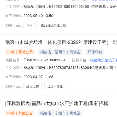
招标项目编号：E3508210801804034001信息来源
正文内容：
易中心开标参与人无开标地点350821开标时间2023-0
发布时间：
2023-05-10 13:50
师注册编号质量目标工期(日历天)备注1福建裕强建设工程有限公司
相关产品：
雨污
雨污分流改造工程
武夷山市城乡垃圾一体化项目-2022年度建设工程(一
中标｜开标公示
福建省｜福州市｜闽侯县
环保绿化
项目编号：
E3507828782198483004
招标单位：
福建荣筑建设工
招标项目编号：E3507828782198483004信息来源
正文内容：
源：南平市招标投标服务中心开标参与人福建源禹建设工程有限
发布时间：
2023-04-27 11:28
总数：1342未提交解密：1解密中：0解密失败：0解密成
相关产品：
建设工程
垃圾一体化
[开标数据表]福鼎市太姥山水厂扩建工程(重新招标)
中标｜其他公告
福建省｜宁德市｜蕉城区