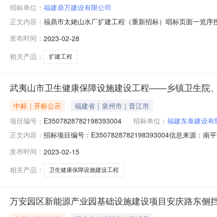
招标单位：
福建鼎万建设有限公司
福鼎市太姥山水厂扩建工程（重新招标）唱标页面一览序投标
正文内容：
家如、闽1352007200803400符合国家现行《工程施工
发布时间：
2023-02-28
收规范》合格标准903华创邦合（福建）建设工程有限公司382
相关产品：
扩建工程
武夷山市卫生健康保障设施建设工程——乡镇卫生院、
中标｜开标公示
福建省｜泉州市｜晋江市
项目编号：
E3507828782198393004
招标单位：
福建东泰建设有
招标项目编号：E3507828782198393004信
正文内容：
转房）（重新招标）开标记录开标时间：2023-02-15
发布时间：
2023-02-15
时间2023-02-1508:30开标记录内容开标一览表统计:
相关产品：
卫生健康保障设施建设工程
万安园区新能源产业园基础设施建设项目安庆路东侧