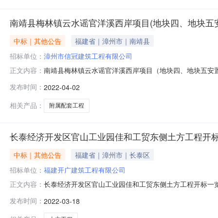
南靖县梅林镇云水谣官洋溪西岸项目(地块四、地块五
中标｜其他公告
福建省｜漳州市｜南靖县
招标单位：
漳州市信冠建筑工程有限公司
南靖县梅林镇云水谣官洋溪西岸项目（地块四、地块五安置
正文内容：
属配套工程开标记录表序投标人名称投标报价(元)项目负责人姓名
发布时间：
2022-04-02
国家现行《工程施工质量验收规范》的合格1002福建澄海建
相关产品：
附属配套工程
长泰经济开发区官山工业园佳和工贸东侧土方工程开
中标｜其他公告
福建省｜漳州市｜长泰区
招标单位：
福建开广建筑工程有限公司
长泰经济开发区官山工业园佳和工贸东侧土方工程开标一览表
正文内容：
负责人姓名及其建造师注册证书号质量目标工期备注1福建开广建
发布时间：
2022-03-18
90个2福建汇泽建设有限公司3531645.57刘海珍闽23