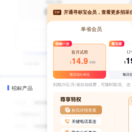
开通寻标宝会员，查看更多招采
VIP
单省会员
限购一次
最划算
1
首月试用
1
14.9
¥39
¥
¥
每日仅0.48元
每日仅
到期29元/月/省自动续费，可随时取消。
招标产品
标讯详情查看
关键电话直连