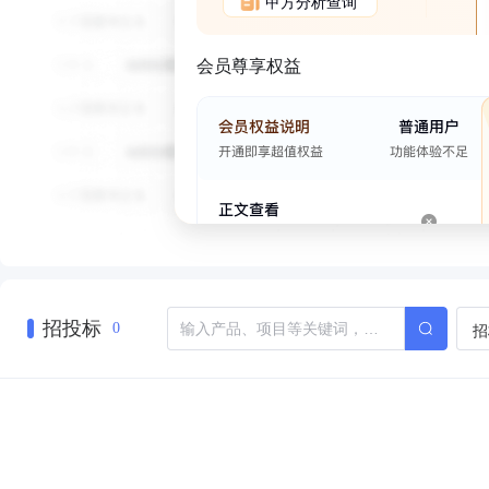
甲方分析查询
会员尊享权益
招投标
招
0