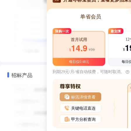
单省会员
限购一次
最划算
1
首月试用
1
14.9
¥39
¥
¥
每日仅0.48元
每日仅
到期29元/月/省自动续费，可随时取消。
招标产品
标讯详情查看
关键电话直连
甲方分析查询