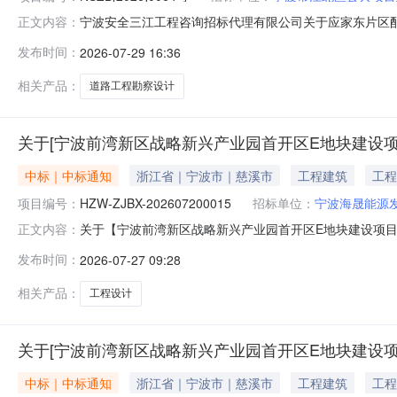
宁波安全三江工程咨询招标代理有限公司关于应家东片区配售型
正文内容：
东片区配售型保障房7#-1地块配套道路工程勘察设计三、
发布时间：
2026-07-29 16:36
商：宁波阳之源设计工程有限公司投标联合体：宁波阳之源设
废
相关产品：
道路工程勘察设计
关于[宁波前湾新区战略新兴产业园首开区E地块建设项目
中标｜中标通知
浙江省｜宁波市｜慈溪市
工程建筑
工程
项目编号：
HZW-ZJBX-202607200015
招标单位：
宁波海晟能源
关于【宁波前湾新区战略新兴产业园首开区E地块建设项目（三
正文内容：
海晟能源发展有限公司公开选取“工程设计”中介服务机构，现
发布时间：
2026-07-27 09:28
点：前湾新区项目总预算：517.12万元采购项目名称
时间
相关产品：
工程设计
关于[宁波前湾新区战略新兴产业园首开区E地块建设项目
中标｜中标通知
浙江省｜宁波市｜慈溪市
工程建筑
工程