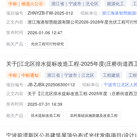
中标｜候选人公示
浙江省｜宁波市｜北仑区
能源化工
工
项目编号：
ZHNYZB-FW-2025-012
招标单位：
浙江海港智慧能源
浙江海港智慧能源有限公司2026-2028年度光伏工程可
正文内容：
可行性研究（初步设计深度）入围项目【第二次】项目编号：ZHNY
发布时间：
2026-01-06 12:47
日至2026年01月09日入围单位投标报价入围价格备注宁波阳之
相关产品：
光伏工程可行性研究
关于[江北区排水提标改造工程-2025年度(庄桥街道
中标｜中标通知
浙江省｜宁波市｜江北区
工程建筑
工程
项目编号：
JB-ZJBX-202506300112
招标单位：
宁波市江北区人
关于【江北区排水提标改造工程-2025年度（庄桥街道西卫桥
正文内容：
江北区人民政府庄桥街道办事处公开选取“工程设计”中介服务
发布时间：
2025-07-31 16:39
道办事处项目地点：庄桥街道项目总预算：1500万元采
相关产品：
排水提标改造工程
农村基础设施新建及改造工程
宁波前湾新区公共建筑屋顶分布式光伏发电项目(设计