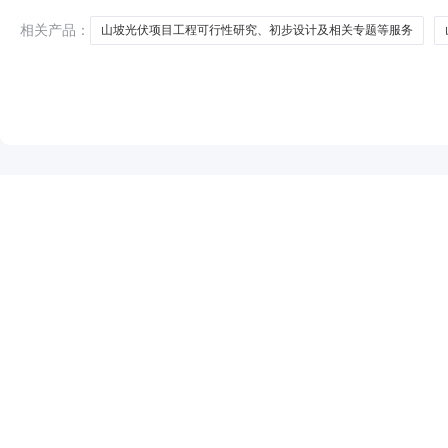
发布时间：2024年10月25日
相关产品：
山坡光伏项目工程可行性研究、初步设计及相关专题等服务
NEW
HOT
5折起
暂时没有搜索结果…