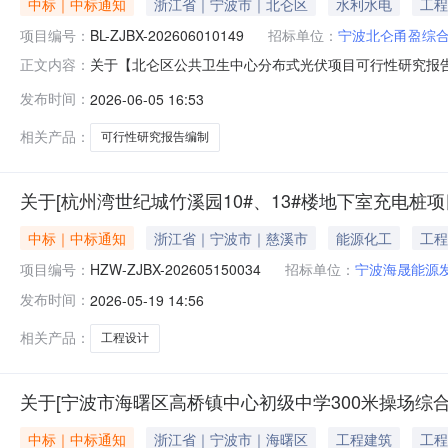
中标｜中标通知
浙江省｜宁波市｜北仑区
水利水电
工程
项目编号：
BL-ZJBX-202606010149
招标单位：
宁波北仑甬盈综
关于【北仑区公共卫生中心分布式光伏项目可行性研究报告】中
正文内容：
取“项目申请报告编制”中介服务机构，现将中选结果相关事项
发布时间：
2026-06-05 16:53
江路627-629号项目总预算：90万元采购项目名称：北仑
相关产品：
可行性研究报告编制
关于[杭州湾世纪城竹溪园10#、13#楼地下室充电桩项
中标｜中标通知
浙江省｜宁波市｜慈溪市
能源化工
工程
项目编号：
HZW-ZJBX-202605150034
招标单位：
宁波海晟能源
发布时间：
2026-05-19 14:56
相关产品：
工程设计
关于[宁波市海曙区高桥镇中心初级中学300米操场综
中标｜中标通知
浙江省｜宁波市｜海曙区
工程建筑
工程