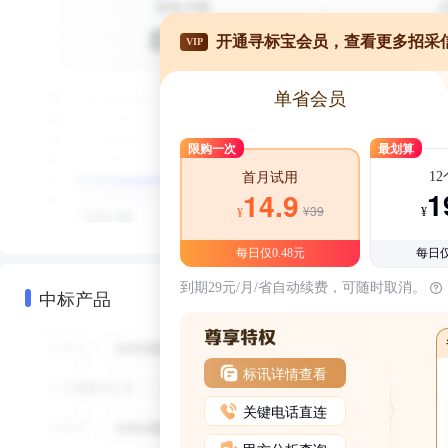
开通寻标宝会员，查看更多招采
VIP
单省会员
限购一次
最划算
1
首月试用
1
14.9
¥39
¥
¥
每日仅0.48元
每日仅
到期29元/月/省自动续费，可随时取消。
中标产品
标讯详情查看
关键电话直连