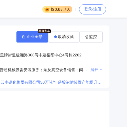
登录/注册
企业全景
取消收藏
监控
牌街道建湘路366号中建岳阳中心4号栋2202
一般项目：机械设备销售；机械电气设备销售；电子产品销售；化工产品销售（不含许可类化工产品）；普通机械设备安装服务；泵及真空设备销售；阀门和旋塞销售；管道运输设备销售；五金产品批发；金属材料销售；橡胶制品销售；建筑材料销售；机械设备租赁；水泥制品销售；木材销售；租赁服务（不含许可类租赁服务）（除依法须经批准的项目外，凭营业执照依法自主开展经营活动）
展开
[中南公司综合项目部-中南公司综合项目部-中南公司综合项目部-中国化学四化建-云南磷化集团有限公司30万吨/年磷酸浓缩装置产能提升项目-混凝土-采购方案成交公告]