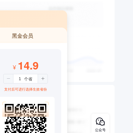
黑金会员
14.9
¥
支付后可进行选择生效省份
公众号