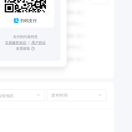
扫码支付
支付则代表同意
交易服务协议
｜
用户协议
发票获取
省份地区