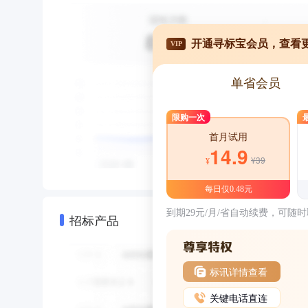
开通寻标宝会员，查看
VIP
单省会员
限购一次
首月试用
14.9
¥39
¥
每日仅0.48元
到期29元/月/省自动续费，可随
招标产品
标讯详情查看
关键电话直连