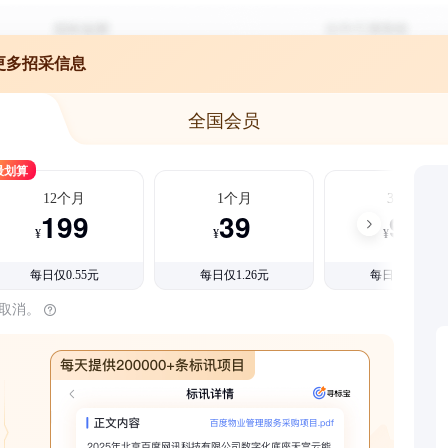
更多招采信息
全国会员
最划算
12个月
1个月
3个月
199
39
99
¥
¥
¥
每日仅0.55元
每日仅1.26元
每日仅1.08元
时取消。