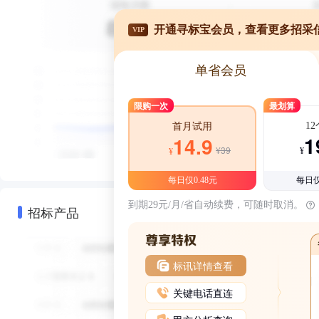
开通寻标宝会员，查看更多招采
VIP
单省会员
限购一次
最划算
1
首月试用
1
14.9
¥39
¥
¥
每日仅0.48元
每日仅
到期29元/月/省自动续费，可随时取消。
招标产品
标讯详情查看
关键电话直连