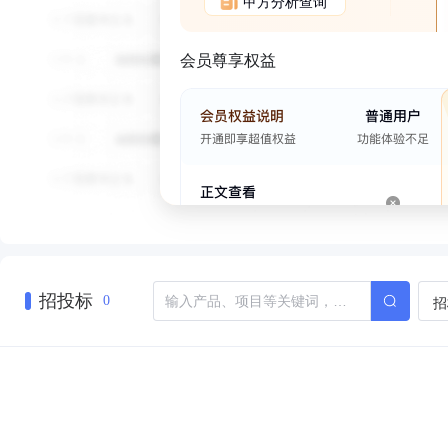
甲方分析查询
会员尊享权益
招投标
招
0