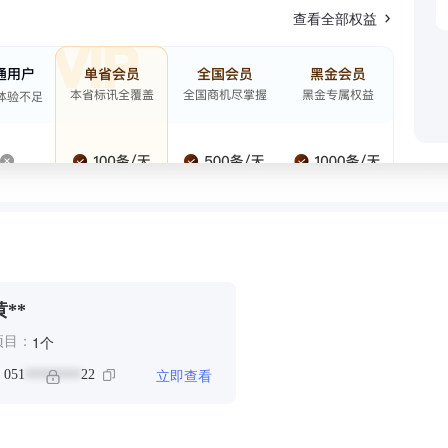
查看全部权益
黄**
个
1
项目：
立即查看
：
051
22
********