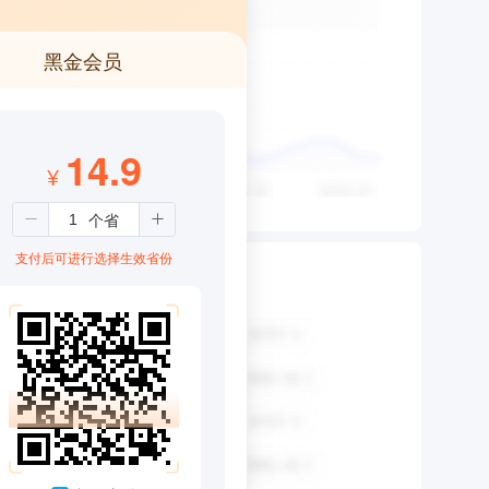
黑金会员
14.9
¥
支付后可进行选择生效省份