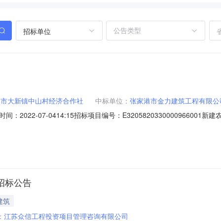
招标单位
港市大新镇中山村经济合作社
中标单位：
张家港市金力建筑工程有限公
022-07-0414:15招标项目编号：E32058203300009660
根据工程招标投标的有关法律、法规、规章和该工程招标文件的规定，张家港市凤
用经评审的最低投标价法的评标办法，现将中标候选人公示如下：1、中
程招标公告
建筑
：
江苏众信工程投资项目管理咨询有限公司