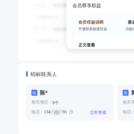
会员尊享权益
招标联系人
陈*
陈
黄
个
3
相关项目：
相关
立即查看
电话：
134
91
电话
******