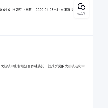
-04-01挂牌终止日期：2020-04-08出让方张家港市大新镇
公众号
资产地点大新镇平北中路13387947结构（楼层）-1至2层交
产名称新城大
港市大新镇中山村经济合作社委托，就其所需的大新镇老街中山
：大新镇老街中山幼儿园改建工程项目管理项目项目编号：
大新镇政务服务中心三楼开标室评标委员会名单：黄丽萍、倪华峰、