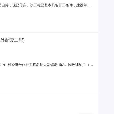
源是自筹，现已落实。该工程已基本具备开工条件，建设单位
次公开招标发包方式确定施工单位。2、江苏众信工程投资
年中山村“一事一议”道路建设工程:为28组道路新建，该工
室外配套工程)
大新镇中山村经济合作社工程名称大新镇老街幼儿园改建项目（本
集团有限公司施工单位张家港市金力建筑工程有限公司监理单位