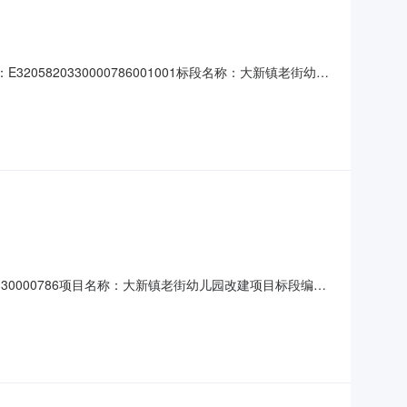
05820330000786001001标段名称：大新镇老街幼儿
包类型：公开招标中标单位名称：张家港市金力建筑工程有
间：2020年3月16日评标委员会成员：景晓
0000786项目名称：大新镇老街幼儿园改建项目标段编
位名称：张家港市大新镇中山村经济合作社项目类型：房屋建筑施工
价(元)：10132443.61中标工期(天)：