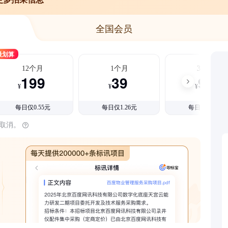
全国会员
最划算
12个月
1个月
3个月
199
39
99
¥
¥
¥
每日仅0.55元
每日仅1.26元
每日仅1.08元
时取消。