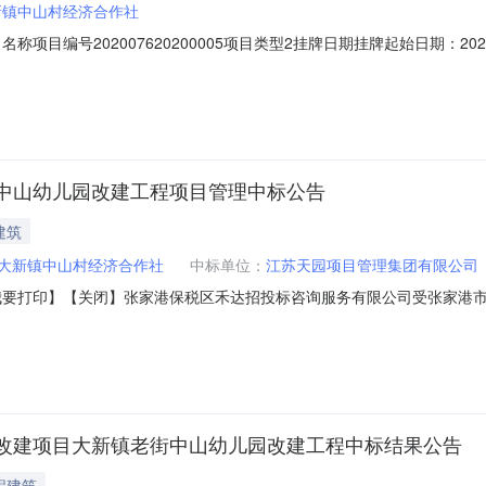
新镇中山村经济合作社
名称项目编号202007620200005项目类型2挂牌日期挂牌起始日期：2020
至2层）资产编号320582107207S01A00031资产类型1资产类别4
-1至2层，该手机店租用该大厦第1层20平方米。电量(KVA)配套设备资
中山幼儿园改建工程项目管理中标公告
建筑
大新镇中山村经济合作社
中标单位：
江苏天园项目管理集团有限公司
：】【我要打印】【关闭】张家港保税区禾达招投标咨询服务有限公司受张家
，现就本次采购的中标结果公布如下：一、项目名称及项目编号项目名称
元二、评标信息评标时间：2020年03月19日14:00评标地点：张家港市
改建项目大新镇老街中山幼儿园改建工程中标结果公告
程建筑